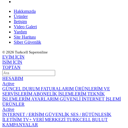
Hakkımızda
Ürünler
İletişim
Video Galeri
Yardım
Site Haritası
Siber Güvenlik
© 2026 Turkcell Superonline
EVİM İÇİN
İŞİM İÇİN
TOPTAN
HESABIM
Active
GÜNCEL DURUM
FATURALARIM
ÜRÜNLERİM VE
SERVİSLERİM
ABONELİK İŞLEMLERİM
TEKNİK
İŞLEMLERİM
AYARLARIM
GÜVENLİ İNTERNET İŞLEMİ
ÜRÜNLER
Active
İNTERNET / ERİŞİM
GÜVENLİK
SES / BÜTÜNLEŞİK
İLETİŞİM
TV+
VERİ MERKEZİ
TURKCELL BULUT
KAMPANYALAR