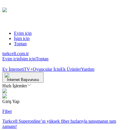
Evim için
İşim için
Toptan
turkcell.com.tr
Evim için
İşim için
Toptan
Ev İnterneti
TV+
Oyuncular İçin
Ek Ürünler
Yardım
İnternet Başvurusu
Hızlı İşlemler
Giriş Yap
Fiber
Turkcell Superonline’ın yüksek fiber hızlarıyla tanışmanın tam
zamanı!