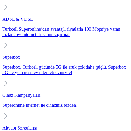
ADSL & VDSL
Turkcell Superonline’dan avantajlı fiyatlarla 100 Mbps’ye varan
hızlarla ev interneti fırsatını kaçırma!
Superbox
Superbox, Turkcell gücünde 5G ile artık çok daha güçlü. Superbox
5G ile yeni nesil ev interneti evinizde!
Cihaz Kampanyaları
Superonline internet ile cihazınız bizden!
Altyapı Sorgulama