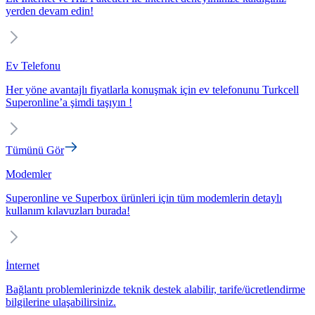
yerden devam edin!
Ev Telefonu
Her yöne avantajlı fiyatlarla konuşmak için ev telefonunu Turkcell
Superonline’a şimdi taşıyın !
Tümünü Gör
Modemler
Superonline ve Superbox ürünleri için tüm modemlerin detaylı
kullanım kılavuzları burada!
İnternet
Bağlantı problemlerinizde teknik destek alabilir, tarife/ücretlendirme
bilgilerine ulaşabilirsiniz.