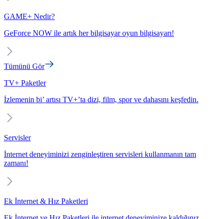
GAME+ Nedir?
GeForce NOW ile artık her bilgisayar oyun bilgisayarı!
Tümünü Gör
TV+ Paketler
İzlemenin bi’ artısı TV+’ta dizi, film, spor ve dahasını keşfedin.
Servisler
İnternet deneyiminizi zenginleştiren servisleri kullanmanın tam
zamanı!
Ek İnternet & Hız Paketleri
Ek İnternet ve Hız Paketleri ile internet deneyiminize kaldığınız