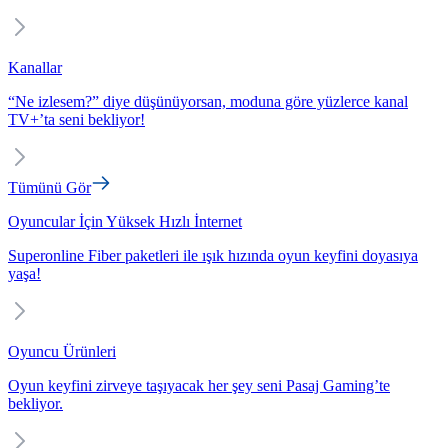
Kanallar
“Ne izlesem?” diye düşünüyorsan, moduna göre yüzlerce kanal
TV+’ta seni bekliyor!
Tümünü Gör
Oyuncular İçin Yüksek Hızlı İnternet
Superonline Fiber paketleri ile ışık hızında oyun keyfini doyasıya
yaşa!
Oyuncu Ürünleri
Oyun keyfini zirveye taşıyacak her şey seni Pasaj Gaming’te
bekliyor.