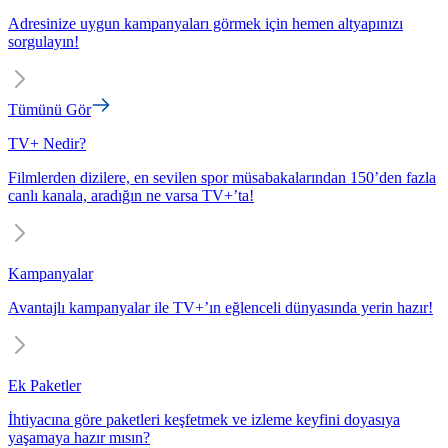
Adresinize uygun kampanyaları görmek için hemen altyapınızı
sorgulayın!
Tümünü Gör
TV+ Nedir?
Filmlerden dizilere, en sevilen spor müsabakalarından 150’den fazla
canlı kanala, aradığın ne varsa TV+’ta!
Kampanyalar
Avantajlı kampanyalar ile TV+’ın eğlenceli dünyasında yerin hazır!
Ek Paketler
İhtiyacına göre paketleri keşfetmek ve izleme keyfini doyasıya
yaşamaya hazır mısın?