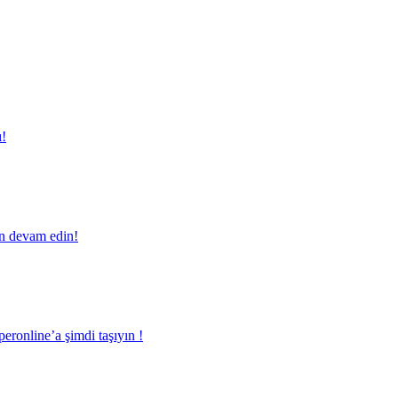
ı!
en devam edin!
eronline’a şimdi taşıyın !