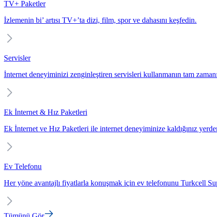
TV+ Paketler
İzlemenin bi’ artısı TV+’ta dizi, film, spor ve dahasını keşfedin.
Servisler
İnternet deneyiminizi zenginleştiren servisleri kullanmanın tam zaman
Ek İnternet & Hız Paketleri
Ek İnternet ve Hız Paketleri ile internet deneyiminize kaldığınız yerd
Ev Telefonu
Her yöne avantajlı fiyatlarla konuşmak için ev telefonunu Turkcell Sup
Tümünü Gör