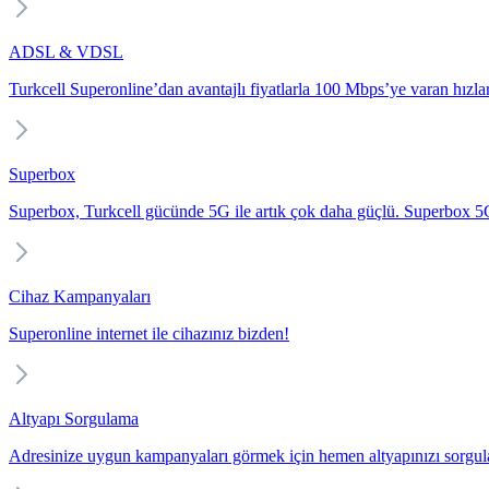
ADSL & VDSL
Turkcell Superonline’dan avantajlı fiyatlarla 100 Mbps’ye varan hızlarl
Superbox
Superbox, Turkcell gücünde 5G ile artık çok daha güçlü. Superbox 5G i
Cihaz Kampanyaları
Superonline internet ile cihazınız bizden!
Altyapı Sorgulama
Adresinize uygun kampanyaları görmek için hemen altyapınızı sorgul