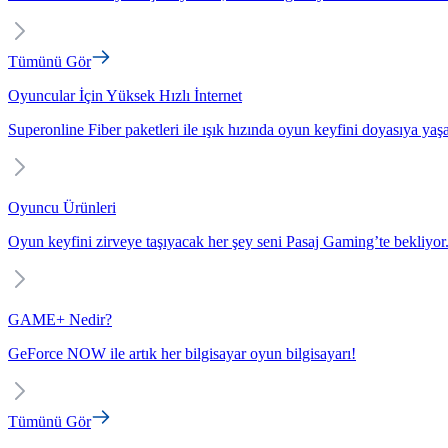
Tümünü Gör
Oyuncular İçin Yüksek Hızlı İnternet
Superonline Fiber paketleri ile ışık hızında oyun keyfini doyasıya yaş
Oyuncu Ürünleri
Oyun keyfini zirveye taşıyacak her şey seni Pasaj Gaming’te bekliyor
GAME+ Nedir?
GeForce NOW ile artık her bilgisayar oyun bilgisayarı!
Tümünü Gör