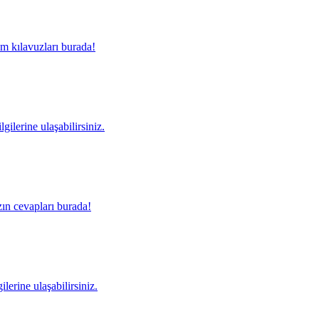
m kılavuzları burada!
gilerine ulaşabilirsiniz.
ın cevapları burada!
lerine ulaşabilirsiniz.