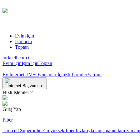
Evim için
İşim için
Toptan
turkcell.com.tr
Evim için
İşim için
Toptan
Ev İnterneti
TV+
Oyuncular İçin
Ek Ürünler
Yardım
İnternet Başvurusu
Hızlı İşlemler
Giriş Yap
Fiber
Turkcell Superonline’ın yüksek fiber hızlarıyla tanışmanın tam zamanı