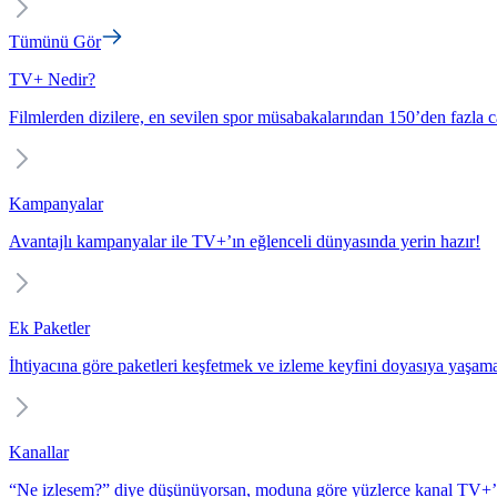
Tümünü Gör
TV+ Nedir?
Filmlerden dizilere, en sevilen spor müsabakalarından 150’den fazla c
Kampanyalar
Avantajlı kampanyalar ile TV+’ın eğlenceli dünyasında yerin hazır!
Ek Paketler
İhtiyacına göre paketleri keşfetmek ve izleme keyfini doyasıya yaşam
Kanallar
“Ne izlesem?” diye düşünüyorsan, moduna göre yüzlerce kanal TV+’t