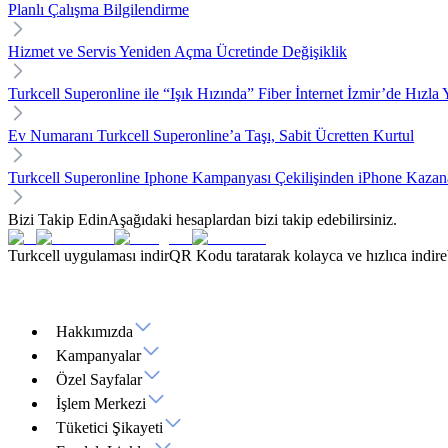
Planlı Çalışma Bilgilendirme
Hizmet ve Servis Yeniden Açma Ücretinde Değişiklik
Turkcell Superonline ile “Işık Hızında” Fiber İnternet İzmir’de Hızla 
Ev Numaranı Turkcell Superonline’a Taşı, Sabit Ücretten Kurtul
Turkcell Superonline Iphone Kampanyası Çekilişinden iPhone Kazana
Bizi Takip Edin
Aşağıdaki hesaplardan bizi takip edebilirsiniz.
Turkcell uygulaması indir
QR Kodu taratarak kolayca ve hızlıca indirebi
Hakkımızda
Kampanyalar
Özel Sayfalar
İşlem Merkezi
Tüketici Şikayeti