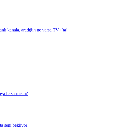
anlı kanala, aradığın ne varsa TV+’ta!
aya hazır mısın?
a seni bekliyor!