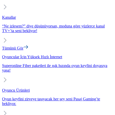
Kanallar
“Ne izlesem?” diye düşünüyorsan, moduna göre yüzlerce kanal
TV+’ta seni bekliyor!
Tümünü Gör
Oyuncular İçin Yüksek Hızlı İnternet
Superonline Fiber paketleri ile ışık hızında oyun keyfini doyasıya
yaşa!
Oyuncu Ürünleri
Oyun keyfini zirveye taşıyacak her şey seni Pasaj Gaming’te
bekliyor.