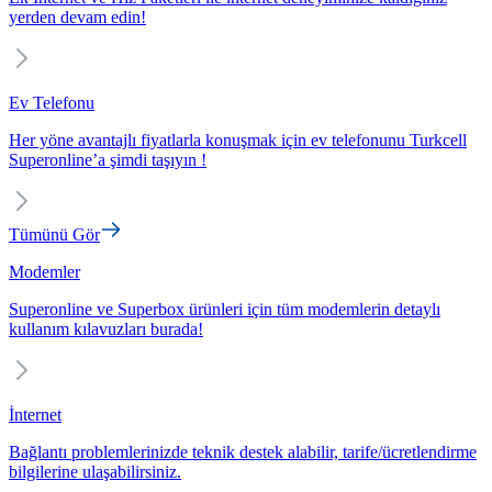
yerden devam edin!
Ev Telefonu
Her yöne avantajlı fiyatlarla konuşmak için ev telefonunu Turkcell
Superonline’a şimdi taşıyın !
Tümünü Gör
Modemler
Superonline ve Superbox ürünleri için tüm modemlerin detaylı
kullanım kılavuzları burada!
İnternet
Bağlantı problemlerinizde teknik destek alabilir, tarife/ücretlendirme
bilgilerine ulaşabilirsiniz.