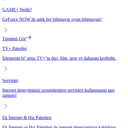
GAME+ Nedir?
GeForce NOW ile artık her bilgisayar oyun bilgisayarı!
Tümünü Gör
TV+ Paketler
İzlemenin bi’ artısı TV+’ta dizi, film, spor ve dahasını keşfedin.
Servisler
İnternet deneyiminizi zenginleştiren servisleri kullanmanın tam
zamanı!
Ek İnternet & Hız Paketleri
Ek İnternet ve Hız Paketleri ile internet deneyiminize kaldığınız