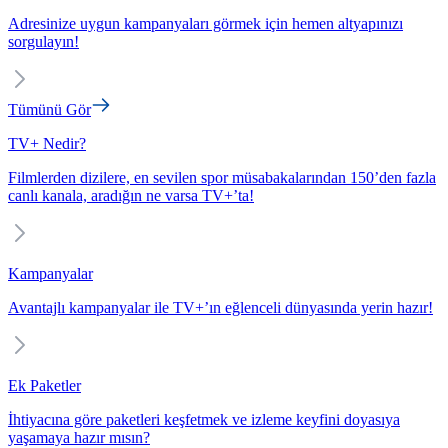
Adresinize uygun kampanyaları görmek için hemen altyapınızı
sorgulayın!
Tümünü Gör
TV+ Nedir?
Filmlerden dizilere, en sevilen spor müsabakalarından 150’den fazla
canlı kanala, aradığın ne varsa TV+’ta!
Kampanyalar
Avantajlı kampanyalar ile TV+’ın eğlenceli dünyasında yerin hazır!
Ek Paketler
İhtiyacına göre paketleri keşfetmek ve izleme keyfini doyasıya
yaşamaya hazır mısın?