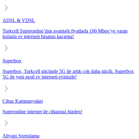
ADSL & VDSL
Turkcell Superonline’dan avantajlı fiyatlarla 100 Mbps’ye varan
hızlarla ev interneti fırsatını kaçırma!
Superbox
Superbox, Turkcell gücünde 5G ile artık çok daha güçlü. Superbox
5G ile yeni nesil ev interneti evinizde!
Cihaz Kampanyaları
Superonline internet ile cihazınız bizden!
Altyapı Sorgulama