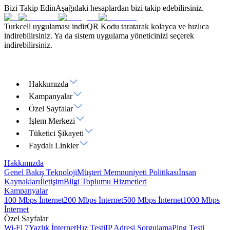
Bizi Takip Edin
Aşağıdaki hesaplardan bizi takip edebilirsiniz.
Turkcell uygulaması indir
QR Kodu taratarak kolayca ve hızlıca
indirebilirsiniz. Ya da sistem uygulama yöneticinizi seçerek
indirebilirsiniz.
Hakkımızda
Kampanyalar
Özel Sayfalar
İşlem Merkezi
Tüketici Şikayeti
Faydalı Linkler
Hakkımızda
Genel Bakış
Teknoloji
Müşteri Memnuniyeti Politikası
İnsan
Kaynakları
İletişim
Bilgi Toplumu Hizmetleri
Kampanyalar
100 Mbps İnternet
200 Mbps İnternet
500 Mbps İnternet
1000 Mbps
İnternet
Özel Sayfalar
Wi-Fi 7
Yazlık İnternet
Hız Testi
IP Adresi Sorgulama
Ping Testi