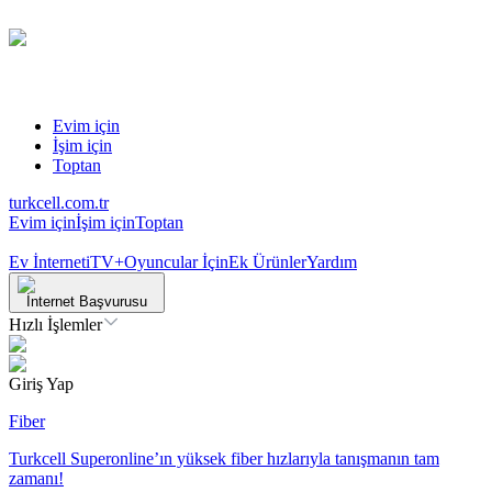
Evim için
İşim için
Toptan
turkcell.com.tr
Evim için
İşim için
Toptan
Ev İnterneti
TV+
Oyuncular İçin
Ek Ürünler
Yardım
İnternet Başvurusu
Hızlı İşlemler
Giriş Yap
Fiber
Turkcell Superonline’ın yüksek fiber hızlarıyla tanışmanın tam
zamanı!