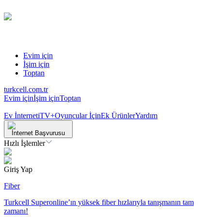
Evim için
İşim için
Toptan
turkcell.com.tr
Evim için
İşim için
Toptan
Ev İnterneti
TV+
Oyuncular İçin
Ek Ürünler
Yardım
İnternet Başvurusu
Hızlı İşlemler
Giriş Yap
Fiber
Turkcell Superonline’ın yüksek fiber hızlarıyla tanışmanın tam
zamanı!