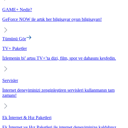
GAME+ Nedir?
GeForce NOW ile artık her bilgisayar oyun bilgisayarı!
Tümünü Gör
TV+ Paketler
İzlemenin bi’ artısı TV+’ta dizi, film, spor ve dahasını keşfedin.
Servisler
İnternet deneyiminizi zenginleştiren servisleri kullanmanın tam
zamanı!
Ek İnternet & Hız Paketleri
Ek İnternet ve Hız Paketleri ile internet deneyiminize kaldığınız