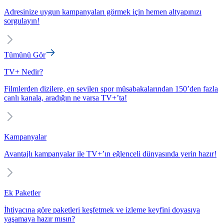
Adresinize uygun kampanyaları görmek için hemen altyapınızı
sorgulayın!
Tümünü Gör
TV+ Nedir?
Filmlerden dizilere, en sevilen spor müsabakalarından 150’den fazla
canlı kanala, aradığın ne varsa TV+’ta!
Kampanyalar
Avantajlı kampanyalar ile TV+’ın eğlenceli dünyasında yerin hazır!
Ek Paketler
İhtiyacına göre paketleri keşfetmek ve izleme keyfini doyasıya
yaşamaya hazır mısın?