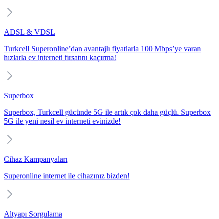
ADSL & VDSL
Turkcell Superonline’dan avantajlı fiyatlarla 100 Mbps’ye varan
hızlarla ev interneti fırsatını kaçırma!
Superbox
Superbox, Turkcell gücünde 5G ile artık çok daha güçlü. Superbox
5G ile yeni nesil ev interneti evinizde!
Cihaz Kampanyaları
Superonline internet ile cihazınız bizden!
Altyapı Sorgulama