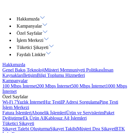
Hakkımızda
Kampanyalar
Özel Sayfalar
İşlem Merkezi
Tüketici Şikayeti
Faydalı Linkler
Hakkımızda
Genel Bakış
Teknoloji
Müşteri Memnuniyeti Politikası
İnsan
Kaynakları
İletişim
Bilgi Toplumu Hizmetleri
Kampanyalar
100 Mbps İnternet
200 Mbps İnternet
500 Mbps İnternet
1000 Mbps
İnternet
Özel Sayfalar
Wi-Fi 7
Yazlık İnternet
Hız Testi
IP Adresi Sorgulama
Ping Testi
İşlem Merkezi
Fatura İşlemleri
Abonelik İşlemleri
Ürün ve Servislerim
Paket
Değiştirme
Ek Ürün Al
Kablosuz Ağ İşlemleri
Tüketici Şikayeti
Şikayet Talebi Oluşturma
Şikayet Takibi
Müşteri Dışı Şikayet
BTK