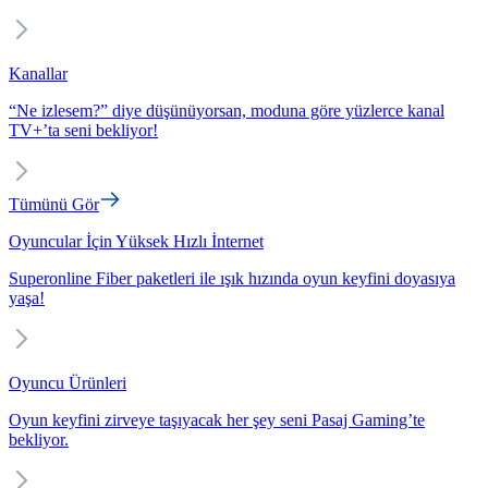
Kanallar
“Ne izlesem?” diye düşünüyorsan, moduna göre yüzlerce kanal
TV+’ta seni bekliyor!
Tümünü Gör
Oyuncular İçin Yüksek Hızlı İnternet
Superonline Fiber paketleri ile ışık hızında oyun keyfini doyasıya
yaşa!
Oyuncu Ürünleri
Oyun keyfini zirveye taşıyacak her şey seni Pasaj Gaming’te
bekliyor.