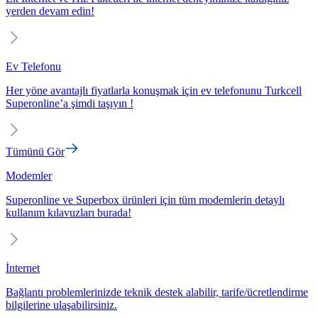
yerden devam edin!
Ev Telefonu
Her yöne avantajlı fiyatlarla konuşmak için ev telefonunu Turkcell
Superonline’a şimdi taşıyın !
Tümünü Gör
Modemler
Superonline ve Superbox ürünleri için tüm modemlerin detaylı
kullanım kılavuzları burada!
İnternet
Bağlantı problemlerinizde teknik destek alabilir, tarife/ücretlendirme
bilgilerine ulaşabilirsiniz.