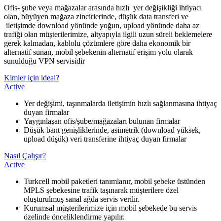
Ofis- şube veya mağazalar arasında hızlı yer değişikliği ihtiyacı
olan, büyüyen mağaza zincirlerinde, düşük data transferi ve
iletişimde download yönünde yoğun, upload yönünde daha az
trafiği olan müşterilerimize, altyapıyla ilgili uzun süreli beklemelere
gerek kalmadan, kablolu çözümlere göre daha ekonomik bir
alternatif sunan, mobil şebekenin alternatif erişim yolu olarak
sunulduğu VPN servisidir
Kimler için ideal?
Active
Yer değişimi, taşınmalarda iletişimin hızlı sağlanmasına ihtiyaç
duyan firmalar
Yaygınlaşan ofis/şube/mağazaları bulunan firmalar
Düşük bant genişliklerinde, asimetrik (download yüksek,
upload düşük) veri transferine ihtiyaç duyan firmalar
Nasıl Çalışır?
Active
Turkcell mobil paketleri tanımlanır, mobil şebeke üstünden
MPLS şebekesine trafik taşınarak müşterilere özel
oluşturulmuş sanal ağda servis verilir.
Kurumsal müşterilerimize için mobil şebekede bu servis
özelinde önceliklendirme yapılır.