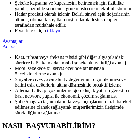
Şebeke kapsama ve kapasitesini belirlemek için fizibilite
yapılır, fizibilite sonucuna göre müşteri için teklif oluşturulur.
Hatlar proaktif olarak izlenir. Belirli sinyal eşik değerlerinin
altında, otomatik kayıtlar oluşturularak destek ekipleri
tarafından müdahale edilir.
Fiyat bilgisi için
tıklayın.​​
Avantajları
Active
Kazı, ruhsat veya frekans tahsisi gibi diğer altyapılardaki
sürelere bağlı kalmadan mobil şebekenin getirdiği avantaj
Mobil şebekede bu servis özelinde tanımlanan
önceliklendirme avantajı
Sinyal seviyesi, availability değerlerinin ölçümlenmesi ve
belirli eşik değerlerin altına düşmesinde proaktif izleme
Alternatif altyapı çözümlerine göre düşük yatırım gerektiren
basit network yapısı ile ekonomik çözüm sağlanması
Şube /mağaza taşınmalarında veya açılışlarında hızlı hareket
edilmesine olanak sağlayarak müşterilerimizin iletişimde
sürekliliğinin sağlanması
NASIL BAŞVURABİLİRİM?