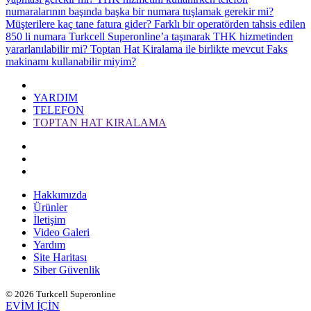
numaralarının başında başka bir numara tuşlamak gerekir mi?
Müşterilere kaç tane fatura gider?
Farklı bir operatörden tahsis edilen
850 li numara Turkcell Superonline’a taşınarak THK hizmetinden
yararlanılabilir mi?
Toptan Hat Kiralama ile birlikte mevcut Faks
makinamı kullanabilir miyim?
YARDIM
TELEFON
TOPTAN HAT KIRALAMA
Hakkımızda
Ürünler
İletişim
Video Galeri
Yardım
Site Haritası
Siber Güvenlik
© 2026 Turkcell Superonline
EVİM İÇİN