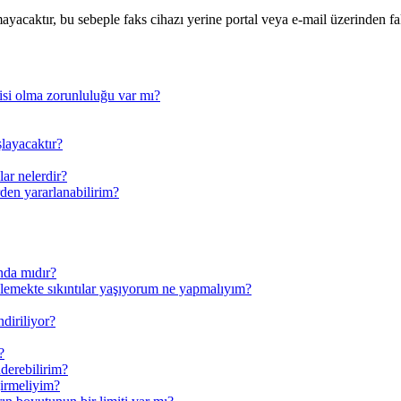
ayacaktır, bu sebeple faks cihazı yerine portal veya e-mail üzerinden fa
isi olma zorunluluğu var mı?
şlayacaktır?
ar nelerdir?
den yararlanabilirim?
nda mıdır?
ülemekte sıkıntılar yaşıyorum ne yapmalıyım?
ndiriliyor?
?
derebilirim?
girmeliyim?