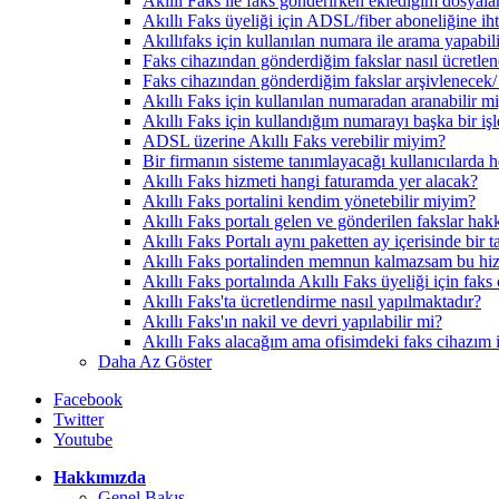
Akıllı Faks ile faks gönderirken eklediğim dosyalar
Akıllı Faks üyeliği için ADSL/fiber aboneliğine ih
Akıllıfaks için kullanılan numara ile arama yapabi
Faks cihazından gönderdiğim fakslar nasıl ücretlen
Faks cihazından gönderdiğim fakslar arşivlenecek/
Akıllı Faks için kullanılan numaradan aranabilir m
Akıllı Faks için kullandığım numarayı başka bir işl
ADSL üzerine Akıllı Faks verebilir miyim?
Bir firmanın sisteme tanımlayacağı kullanıcılarda h
Akıllı Faks hizmeti hangi faturamda yer alacak?
Akıllı Faks portalini kendim yönetebilir miyim?
Akıllı Faks portalı gelen ve gönderilen fakslar hak
Akıllı Faks Portalı aynı paketten ay içerisinde bir 
Akıllı Faks portalinden memnun kalmazsam bu hiz
Akıllı Faks portalında Akıllı Faks üyeliği için faks
Akıllı Faks'ta ücretlendirme nasıl yapılmaktadır?
Akıllı Faks'ın nakil ve devri yapılabilir mi?
Akıllı Faks alacağım ama ofisimdeki faks cihazım il
Daha Az Göster
Facebook
Twitter
Youtube
Hakkımızda
Genel Bakış