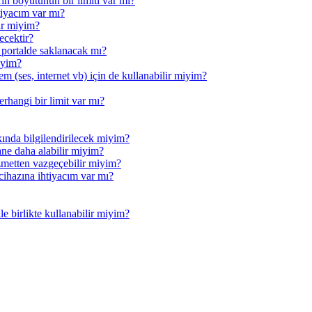
ın boyutunun bir limiti var mı?
tiyacım var mı?
lir miyim?
ecektir?
 portalde saklanacak mı?
iyim?
em (ses, internet vb) için de kullanabilir miyim?
erhangi bir limit var mı?
kında bilgilendirilecek miyim?
tane daha alabilir miyim?
metten vazgeçebilir miyim?
 cihazına ihtiyacım var mı?
e birlikte kullanabilir miyim?