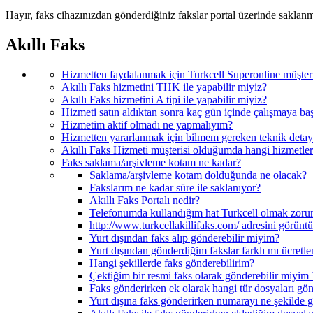
Hayır, faks cihazınızdan gönderdiğiniz fakslar portal üzerinde saklanm
Akıllı Faks
Hizmetten faydalanmak için Turkcell Superonline müşter
Akıllı Faks hizmetini THK ile yapabilir miyiz?
Akıllı Faks hizmetini A tipi ile yapabilir miyiz?
Hizmeti satın aldıktan sonra kaç gün içinde çalışmaya ba
Hizmetim aktif olmadı ne yapmalıyım?
Hizmetten yararlanmak için bilmem gereken teknik detayl
Akıllı Faks Hizmeti müşterisi olduğumda hangi hizmetler
Faks saklama/arşivleme kotam ne kadar?
Saklama/arşivleme kotam dolduğunda ne olacak?
Fakslarım ne kadar süre ile saklanıyor?
Akıllı Faks Portalı nedir?
Telefonumda kullandığım hat Turkcell olmak zoru
http://www.turkcellakillifaks.com/ adresini görünt
Yurt dışından faks alıp gönderebilir miyim?
Yurt dışından gönderdiğim fakslar farklı mı ücretle
Hangi şekillerde faks gönderebilirim?
Çektiğim bir resmi faks olarak gönderebilir miyim 
Faks gönderirken ek olarak hangi tür dosyaları gön
Yurt dışına faks gönderirken numarayı ne şekilde 