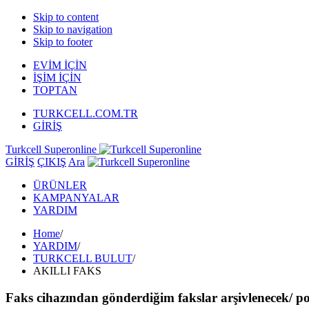
Skip to content
Skip to navigation
Skip to footer
EVİM İÇİN
İŞİM İÇİN
TOPTAN
TURKCELL.COM.TR
GİRİŞ
Turkcell Superonline
GİRİŞ
ÇIKIŞ
Ara
ÜRÜNLER
KAMPANYALAR
YARDIM
Home
/
YARDIM
/
TURKCELL BULUT
/
AKILLI FAKS
Faks cihazından gönderdiğim fakslar arşivlenecek/ p