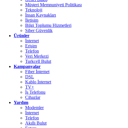
Müşteri Memnuniyeti Politikası
Teknoloji
İnsan Kaynakları
İletişim
Bilgi Toplumu Hizmetleri
Siber Güvenlik
Ürünler
İnternet
Erişim
Telefon
Veri Merkezi
Turkcell Bulut
Kampanyalar
Fiber İnternet
DSL
Kablo İnternet
TV+
İş Telefonu
Cihazlar
Yardım
Modemler
İnternet
Telefon
Akıllı Bulut