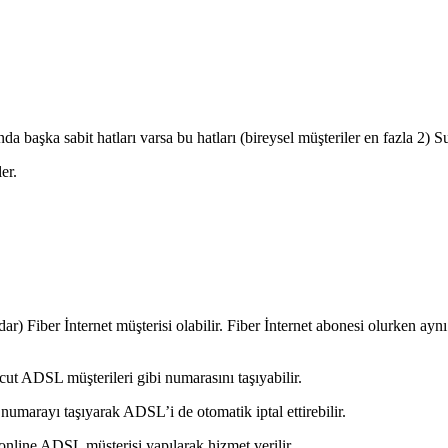
 başka sabit hatları varsa bu hatları (bireysel müşteriler en fazla 2) Sup
er.
ar) Fiber İnternet müşterisi olabilir. Fiber İnternet abonesi olurken 
t ADSL müşterileri gibi numarasını taşıyabilir.
 numarayı taşıyarak ADSL’i de otomatik iptal ettirebilir.
online ADSL müşterisi yapılarak hizmet verilir.