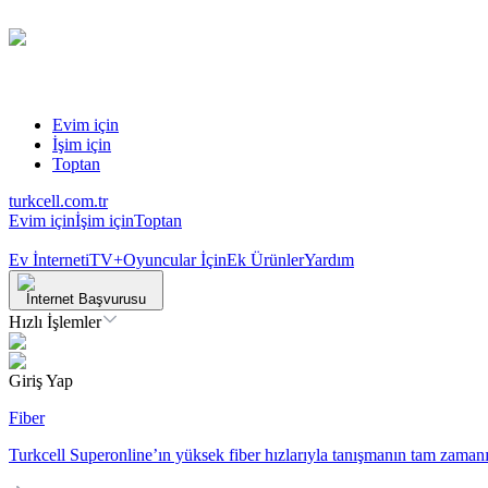
Evim için
İşim için
Toptan
turkcell.com.tr
Evim için
İşim için
Toptan
Ev İnterneti
TV+
Oyuncular İçin
Ek Ürünler
Yardım
İnternet Başvurusu
Hızlı İşlemler
Giriş Yap
Fiber
Turkcell Superonline’ın yüksek fiber hızlarıyla tanışmanın tam zamanı