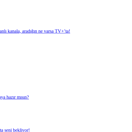
anlı kanala, aradığın ne varsa TV+’ta!
aya hazır mısın?
a seni bekliyor!