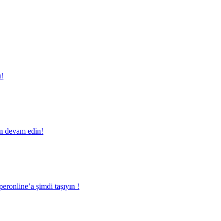
ı!
en devam edin!
eronline’a şimdi taşıyın !