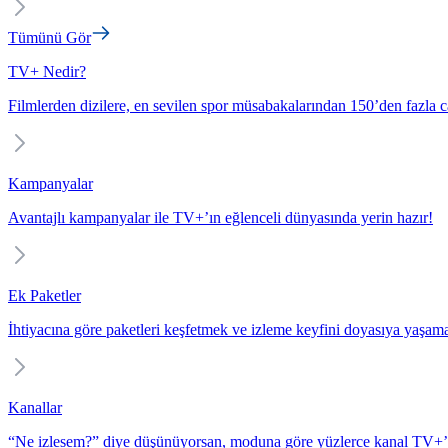
Tümünü Gör
TV+ Nedir?
Filmlerden dizilere, en sevilen spor müsabakalarından 150’den fazla c
Kampanyalar
Avantajlı kampanyalar ile TV+’ın eğlenceli dünyasında yerin hazır!
Ek Paketler
İhtiyacına göre paketleri keşfetmek ve izleme keyfini doyasıya yaşam
Kanallar
“Ne izlesem?” diye düşünüyorsan, moduna göre yüzlerce kanal TV+’t