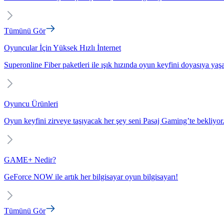
Tümünü Gör
Oyuncular İçin Yüksek Hızlı İnternet
Superonline Fiber paketleri ile ışık hızında oyun keyfini doyasıya yaş
Oyuncu Ürünleri
Oyun keyfini zirveye taşıyacak her şey seni Pasaj Gaming’te bekliyor
GAME+ Nedir?
GeForce NOW ile artık her bilgisayar oyun bilgisayarı!
Tümünü Gör