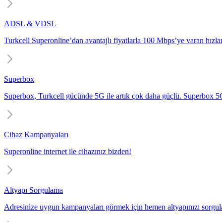
ADSL & VDSL
Turkcell Superonline’dan avantajlı fiyatlarla 100 Mbps’ye varan hızlarl
Superbox
Superbox, Turkcell gücünde 5G ile artık çok daha güçlü. Superbox 5G i
Cihaz Kampanyaları
Superonline internet ile cihazınız bizden!
Altyapı Sorgulama
Adresinize uygun kampanyaları görmek için hemen altyapınızı sorgul