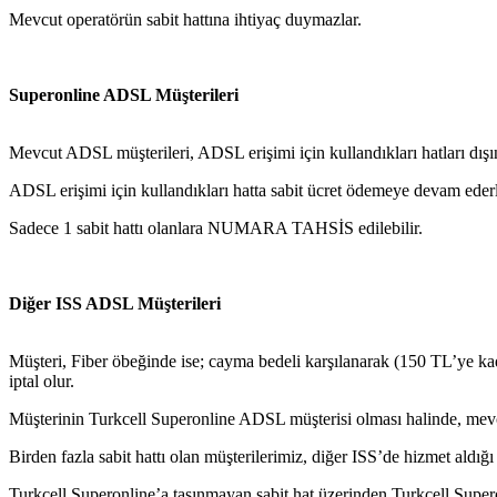
Mevcut operatörün sabit hattına ihtiyaç duymazlar.
Superonline ADSL Müşterileri
Mevcut ADSL müşterileri, ADSL erişimi için kullandıkları hatları dışında
ADSL erişimi için kullandıkları hatta sabit ücret ödemeye devam ederl
Sadece 1 sabit hattı olanlara NUMARA TAHSİS edilebilir.
Diğer ISS ADSL Müşterileri
Müşteri, Fiber öbeğinde ise; cayma bedeli karşılanarak (150 TL’ye kad
iptal olur.
Müşterinin Turkcell Superonline ADSL müşterisi olması halinde, mevcu
Birden fazla sabit hattı olan müşterilerimiz, diğer ISS’de hizmet aldığı
Turkcell Superonline’a taşınmayan sabit hat üzerinden Turkcell Super