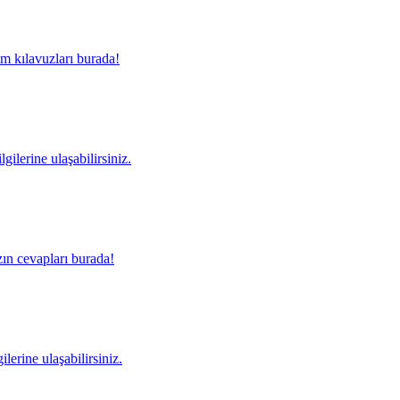
m kılavuzları burada!
gilerine ulaşabilirsiniz.
ın cevapları burada!
lerine ulaşabilirsiniz.