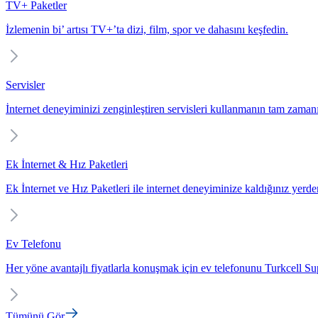
TV+ Paketler
İzlemenin bi’ artısı TV+’ta dizi, film, spor ve dahasını keşfedin.
Servisler
İnternet deneyiminizi zenginleştiren servisleri kullanmanın tam zaman
Ek İnternet & Hız Paketleri
Ek İnternet ve Hız Paketleri ile internet deneyiminize kaldığınız yerd
Ev Telefonu
Her yöne avantajlı fiyatlarla konuşmak için ev telefonunu Turkcell Sup
Tümünü Gör