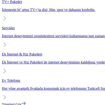
TV+ Paketler
İzlemenin bi’ artısı TV+’ta dizi, film, spor ve dahasını keşfedin.
Servisler
İnternet deneyiminizi zenginleştiren servisleri kullanmanın tam zaman
Ek İnternet & Hız Paketleri
Ek İnternet ve Hız Paketleri ile internet deneyiminize kaldığınız yerd
Ev Telefonu
Her yöne avantajlı fiyatlarla konuşmak için ev telefonunu Turkcell Sup
Tümünü Gör