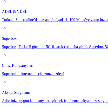
ADSL & VDSL
Turkcell Superonline’dan avantajlı fiyatlarla 100 Mbps’ye varan hızlarl
Superbox
Superbox, Turkcell gücünde 5G ile artık çok daha güçlü. Superbox 5G i
Cihaz Kampanyaları
Superonline internet ile cihazınız bizden!
Altyapı Sorgulama
Adresinize uygun kampanyaları görmek için hemen altyapınızı sorgul