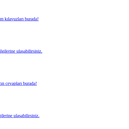
m kılavuzları burada!
gilerine ulaşabilirsiniz.
ın cevapları burada!
lerine ulaşabilirsiniz.