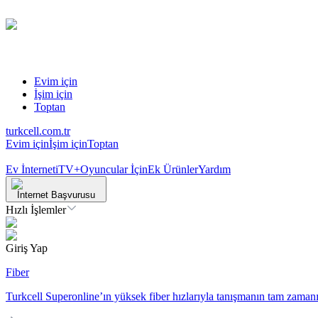
Evim için
İşim için
Toptan
turkcell.com.tr
Evim için
İşim için
Toptan
Ev İnterneti
TV+
Oyuncular İçin
Ek Ürünler
Yardım
İnternet Başvurusu
Hızlı İşlemler
Giriş Yap
Fiber
Turkcell Superonline’ın yüksek fiber hızlarıyla tanışmanın tam zamanı