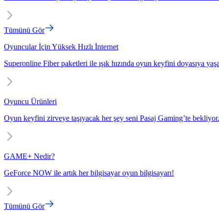
Tümünü Gör
Oyuncular İçin Yüksek Hızlı İnternet
Superonline Fiber paketleri ile ışık hızında oyun keyfini doyasıya yaş
Oyuncu Ürünleri
Oyun keyfini zirveye taşıyacak her şey seni Pasaj Gaming’te bekliyor
GAME+ Nedir?
GeForce NOW ile artık her bilgisayar oyun bilgisayarı!
Tümünü Gör