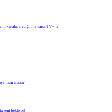
anlı kanala, aradığın ne varsa TV+’ta!
aya hazır mısın?
a seni bekliyor!