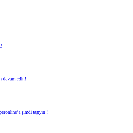
ı!
en devam edin!
eronline’a şimdi taşıyın !