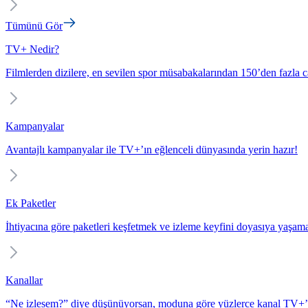
Tümünü Gör
TV+ Nedir?
Filmlerden dizilere, en sevilen spor müsabakalarından 150’den fazla c
Kampanyalar
Avantajlı kampanyalar ile TV+’ın eğlenceli dünyasında yerin hazır!
Ek Paketler
İhtiyacına göre paketleri keşfetmek ve izleme keyfini doyasıya yaşam
Kanallar
“Ne izlesem?” diye düşünüyorsan, moduna göre yüzlerce kanal TV+’t