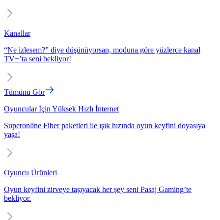
Kanallar
“Ne izlesem?” diye düşünüyorsan, moduna göre yüzlerce kanal
TV+’ta seni bekliyor!
Tümünü Gör
Oyuncular İçin Yüksek Hızlı İnternet
Superonline Fiber paketleri ile ışık hızında oyun keyfini doyasıya
yaşa!
Oyuncu Ürünleri
Oyun keyfini zirveye taşıyacak her şey seni Pasaj Gaming’te
bekliyor.