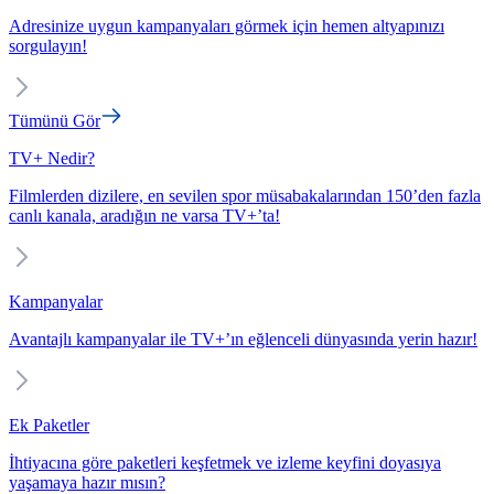
Adresinize uygun kampanyaları görmek için hemen altyapınızı
sorgulayın!
Tümünü Gör
TV+ Nedir?
Filmlerden dizilere, en sevilen spor müsabakalarından 150’den fazla
canlı kanala, aradığın ne varsa TV+’ta!
Kampanyalar
Avantajlı kampanyalar ile TV+’ın eğlenceli dünyasında yerin hazır!
Ek Paketler
İhtiyacına göre paketleri keşfetmek ve izleme keyfini doyasıya
yaşamaya hazır mısın?