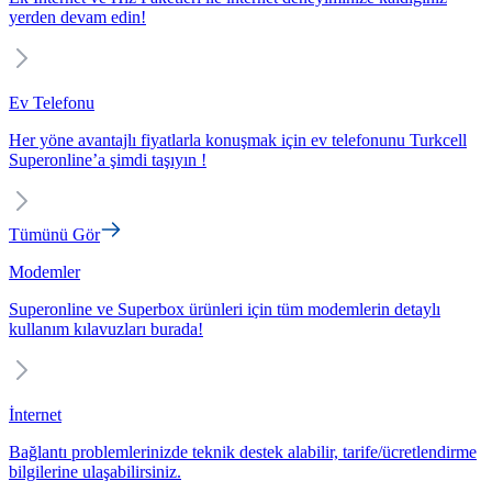
yerden devam edin!
Ev Telefonu
Her yöne avantajlı fiyatlarla konuşmak için ev telefonunu Turkcell
Superonline’a şimdi taşıyın !
Tümünü Gör
Modemler
Superonline ve Superbox ürünleri için tüm modemlerin detaylı
kullanım kılavuzları burada!
İnternet
Bağlantı problemlerinizde teknik destek alabilir, tarife/ücretlendirme
bilgilerine ulaşabilirsiniz.