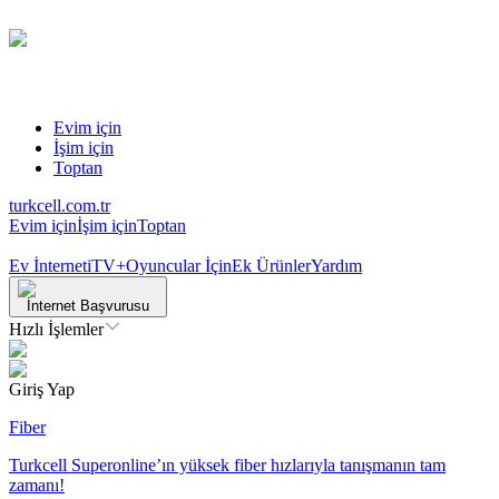
Evim için
İşim için
Toptan
turkcell.com.tr
Evim için
İşim için
Toptan
Ev İnterneti
TV+
Oyuncular İçin
Ek Ürünler
Yardım
İnternet Başvurusu
Hızlı İşlemler
Giriş Yap
Fiber
Turkcell Superonline’ın yüksek fiber hızlarıyla tanışmanın tam
zamanı!