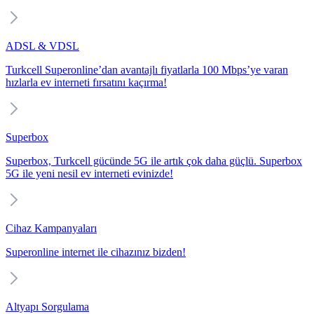
ADSL & VDSL
Turkcell Superonline’dan avantajlı fiyatlarla 100 Mbps’ye varan
hızlarla ev interneti fırsatını kaçırma!
Superbox
Superbox, Turkcell gücünde 5G ile artık çok daha güçlü. Superbox
5G ile yeni nesil ev interneti evinizde!
Cihaz Kampanyaları
Superonline internet ile cihazınız bizden!
Altyapı Sorgulama