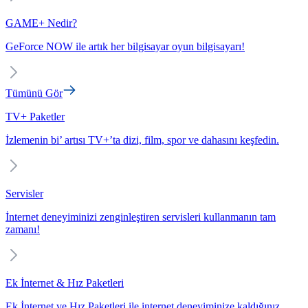
GAME+ Nedir?
GeForce NOW ile artık her bilgisayar oyun bilgisayarı!
Tümünü Gör
TV+ Paketler
İzlemenin bi’ artısı TV+’ta dizi, film, spor ve dahasını keşfedin.
Servisler
İnternet deneyiminizi zenginleştiren servisleri kullanmanın tam
zamanı!
Ek İnternet & Hız Paketleri
Ek İnternet ve Hız Paketleri ile internet deneyiminize kaldığınız