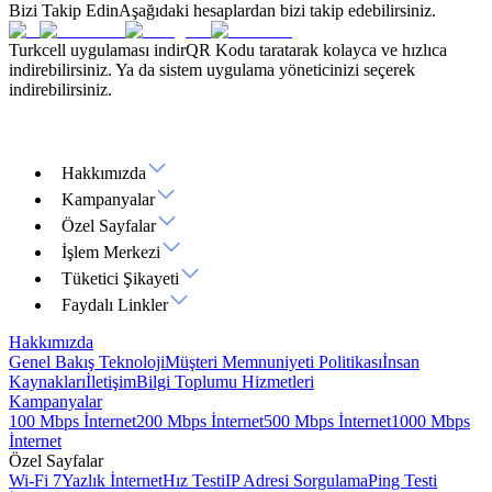
Bizi Takip Edin
Aşağıdaki hesaplardan bizi takip edebilirsiniz.
Turkcell uygulaması indir
QR Kodu taratarak kolayca ve hızlıca
indirebilirsiniz. Ya da sistem uygulama yöneticinizi seçerek
indirebilirsiniz.
Hakkımızda
Kampanyalar
Özel Sayfalar
İşlem Merkezi
Tüketici Şikayeti
Faydalı Linkler
Hakkımızda
Genel Bakış
Teknoloji
Müşteri Memnuniyeti Politikası
İnsan
Kaynakları
İletişim
Bilgi Toplumu Hizmetleri
Kampanyalar
100 Mbps İnternet
200 Mbps İnternet
500 Mbps İnternet
1000 Mbps
İnternet
Özel Sayfalar
Wi-Fi 7
Yazlık İnternet
Hız Testi
IP Adresi Sorgulama
Ping Testi