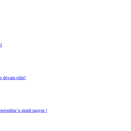
ı!
en devam edin!
eronline’a şimdi taşıyın !