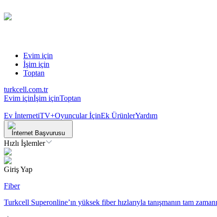
Evim için
İşim için
Toptan
turkcell.com.tr
Evim için
İşim için
Toptan
Ev İnterneti
TV+
Oyuncular İçin
Ek Ürünler
Yardım
İnternet Başvurusu
Hızlı İşlemler
Giriş Yap
Fiber
Turkcell Superonline’ın yüksek fiber hızlarıyla tanışmanın tam zamanı