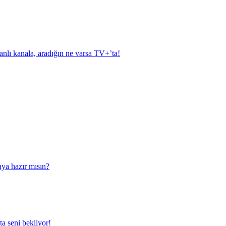
anlı kanala, aradığın ne varsa TV+’ta!
aya hazır mısın?
a seni bekliyor!