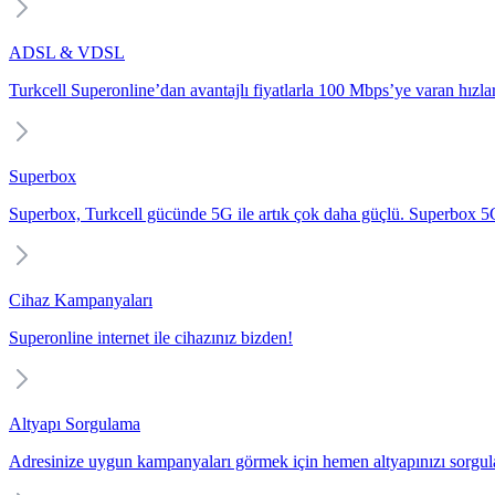
ADSL & VDSL
Turkcell Superonline’dan avantajlı fiyatlarla 100 Mbps’ye varan hızlarl
Superbox
Superbox, Turkcell gücünde 5G ile artık çok daha güçlü. Superbox 5G i
Cihaz Kampanyaları
Superonline internet ile cihazınız bizden!
Altyapı Sorgulama
Adresinize uygun kampanyaları görmek için hemen altyapınızı sorgul