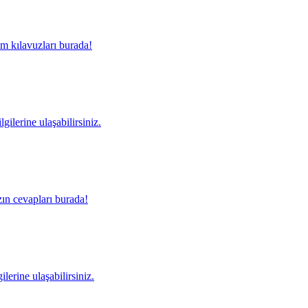
m kılavuzları burada!
gilerine ulaşabilirsiniz.
ın cevapları burada!
lerine ulaşabilirsiniz.