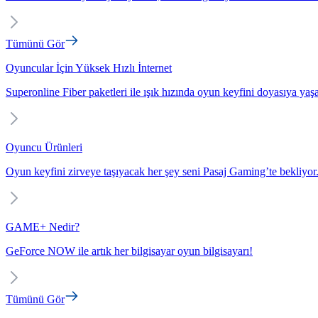
Tümünü Gör
Oyuncular İçin Yüksek Hızlı İnternet
Superonline Fiber paketleri ile ışık hızında oyun keyfini doyasıya yaş
Oyuncu Ürünleri
Oyun keyfini zirveye taşıyacak her şey seni Pasaj Gaming’te bekliyor
GAME+ Nedir?
GeForce NOW ile artık her bilgisayar oyun bilgisayarı!
Tümünü Gör