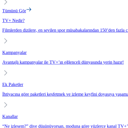
Tümünü Gör
TV+ Nedir?
Filmlerden dizilere, en sevilen spor müsabakalarından 150’den fazla c
Kampanyalar
Avantajlı kampanyalar ile TV+’ın eğlenceli dünyasında yerin hazır!
Ek Paketler
İhtiyacına göre paketleri keşfetmek ve izleme keyfini doyasıya yaşam
Kanallar
“Ne izlesem?” diye düşünüyorsan, moduna göre yüzlerce kanal TV+’t