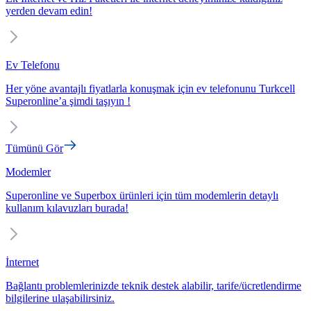
yerden devam edin!
Ev Telefonu
Her yöne avantajlı fiyatlarla konuşmak için ev telefonunu Turkcell
Superonline’a şimdi taşıyın !
Tümünü Gör
Modemler
Superonline ve Superbox ürünleri için tüm modemlerin detaylı
kullanım kılavuzları burada!
İnternet
Bağlantı problemlerinizde teknik destek alabilir, tarife/ücretlendirme
bilgilerine ulaşabilirsiniz.