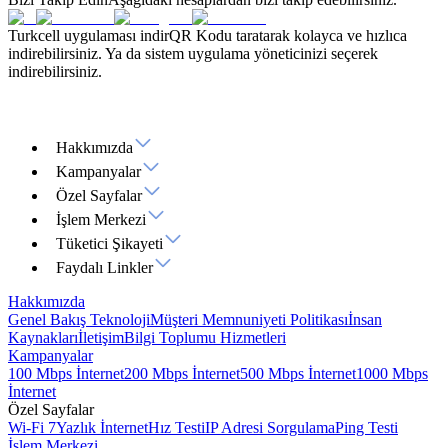
Turkcell uygulaması indir
QR Kodu taratarak kolayca ve hızlıca
indirebilirsiniz. Ya da sistem uygulama yöneticinizi seçerek
indirebilirsiniz.
Hakkımızda
Kampanyalar
Özel Sayfalar
İşlem Merkezi
Tüketici Şikayeti
Faydalı Linkler
Hakkımızda
Genel Bakış
Teknoloji
Müşteri Memnuniyeti Politikası
İnsan
Kaynakları
İletişim
Bilgi Toplumu Hizmetleri
Kampanyalar
100 Mbps İnternet
200 Mbps İnternet
500 Mbps İnternet
1000 Mbps
İnternet
Özel Sayfalar
Wi-Fi 7
Yazlık İnternet
Hız Testi
IP Adresi Sorgulama
Ping Testi
İşlem Merkezi