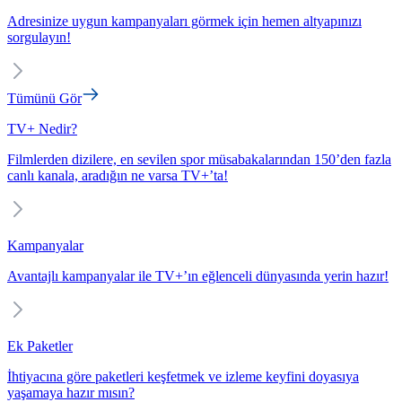
Adresinize uygun kampanyaları görmek için hemen altyapınızı
sorgulayın!
Tümünü Gör
TV+ Nedir?
Filmlerden dizilere, en sevilen spor müsabakalarından 150’den fazla
canlı kanala, aradığın ne varsa TV+’ta!
Kampanyalar
Avantajlı kampanyalar ile TV+’ın eğlenceli dünyasında yerin hazır!
Ek Paketler
İhtiyacına göre paketleri keşfetmek ve izleme keyfini doyasıya
yaşamaya hazır mısın?