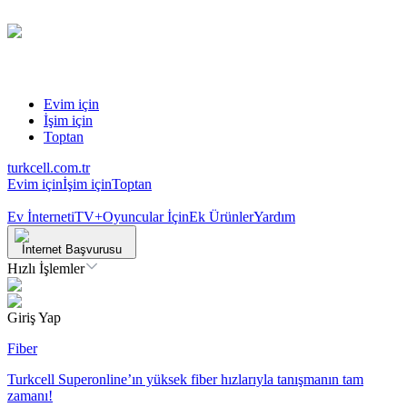
Evim için
İşim için
Toptan
turkcell.com.tr
Evim için
İşim için
Toptan
Ev İnterneti
TV+
Oyuncular İçin
Ek Ürünler
Yardım
İnternet Başvurusu
Hızlı İşlemler
Giriş Yap
Fiber
Turkcell Superonline’ın yüksek fiber hızlarıyla tanışmanın tam
zamanı!