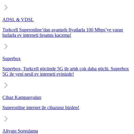
ADSL & VDSL
Turkcell Superonline’dan avantajlı fiyatlarla 100 Mbps’ye varan
hızlarla ev interneti fırsatını kaçırma!
Superbox
Superbox, Turkcell gücünde 5G ile artık çok daha güçlü. Superbox
5G ile yeni nesil ev interneti evinizde!
Cihaz Kampanyaları
Superonline internet ile cihazınız bizden!
Altyapı Sorgulama