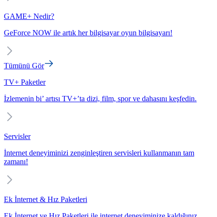
GAME+ Nedir?
GeForce NOW ile artık her bilgisayar oyun bilgisayarı!
Tümünü Gör
TV+ Paketler
İzlemenin bi’ artısı TV+’ta dizi, film, spor ve dahasını keşfedin.
Servisler
İnternet deneyiminizi zenginleştiren servisleri kullanmanın tam
zamanı!
Ek İnternet & Hız Paketleri
Ek İnternet ve Hız Paketleri ile internet deneyiminize kaldığınız