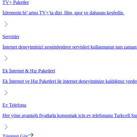
TV+ Paketler
İzlemenin bi’ artısı TV+’ta dizi, film, spor ve dahasını keşfedin.
Servisler
İnternet deneyiminizi zenginleştiren servisleri kullanmanın tam zaman
Ek İnternet & Hız Paketleri
Ek İnternet ve Hız Paketleri ile internet deneyiminize kaldığınız yerd
Ev Telefonu
Her yöne avantajlı fiyatlarla konuşmak için ev telefonunu Turkcell Sup
Tümünü Gör