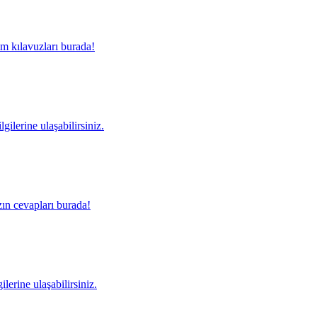
m kılavuzları burada!
gilerine ulaşabilirsiniz.
ın cevapları burada!
lerine ulaşabilirsiniz.