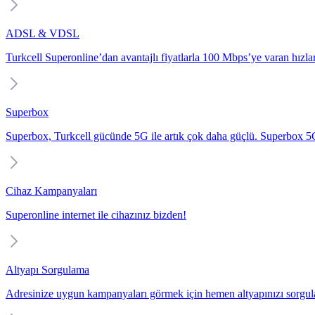
ADSL & VDSL
Turkcell Superonline’dan avantajlı fiyatlarla 100 Mbps’ye varan hızlarl
Superbox
Superbox, Turkcell gücünde 5G ile artık çok daha güçlü. Superbox 5G i
Cihaz Kampanyaları
Superonline internet ile cihazınız bizden!
Altyapı Sorgulama
Adresinize uygun kampanyaları görmek için hemen altyapınızı sorgul