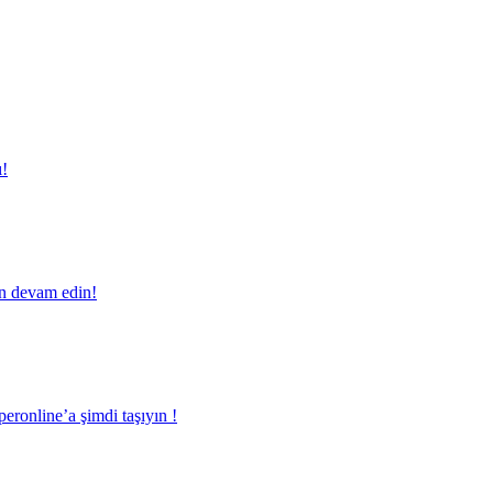
ı!
en devam edin!
eronline’a şimdi taşıyın !