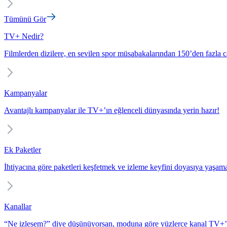
Tümünü Gör
TV+ Nedir?
Filmlerden dizilere, en sevilen spor müsabakalarından 150’den fazla c
Kampanyalar
Avantajlı kampanyalar ile TV+’ın eğlenceli dünyasında yerin hazır!
Ek Paketler
İhtiyacına göre paketleri keşfetmek ve izleme keyfini doyasıya yaşam
Kanallar
“Ne izlesem?” diye düşünüyorsan, moduna göre yüzlerce kanal TV+’t