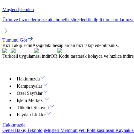
Müşteri İşlemleri
Ürün ve hizmetlerimize ait abonelik süreçleri ile ilgili tüm sorularınıza
Tümünü Gör
Bizi Takip Edin
Aşağıdaki hesaplardan bizi takip edebilirsiniz.
Turkcell uygulaması indir
QR Kodu taratarak kolayca ve hızlıca indirebi
Hakkımızda
Kampanyalar
Özel Sayfalar
İşlem Merkezi
Tüketici Şikayeti
Faydalı Linkler
Hakkımızda
Genel Bakış
Teknoloji
Müşteri Memnuniyeti Politikası
İnsan Kaynakla