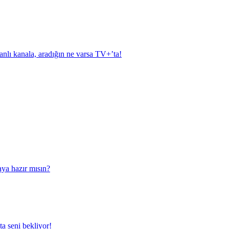
anlı kanala, aradığın ne varsa TV+’ta!
aya hazır mısın?
a seni bekliyor!