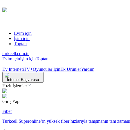
Evim için
İşim için
Toptan
turkcell.com.tr
Evim için
İşim için
Toptan
Ev İnterneti
TV+
Oyuncular İçin
Ek Ürünler
Yardım
İnternet Başvurusu
Hızlı İşlemler
Giriş Yap
Fiber
Turkcell Superonline’ın yüksek fiber hızlarıyla tanışmanın tam zamanı