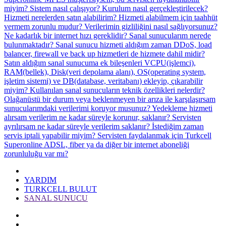
miyim?
Sistem nasıl çalışıyor?
Kurulum nasıl gerçekleştirilecek?
Hizmeti nerelerden satın alabilirim?
Hizmeti alabilmem için taahhüt
vermem zorunlu mudur?
Verilerimin gizliliğini nasıl sağlıyorsunuz?
Ne kadarlık bir internet hızı gereklidir?
Sanal sunucularım nerede
bulunmaktadır?
Sanal sunucu hizmeti aldığım zaman DDoS, load
balancer, firewall ve back up hizmetleri de hizmete dahil midir?
Satın aldığım sanal sunucuma ek bileşenleri VCPU(işlemci),
RAM(bellek), Disk(veri depolama alanı), OS(operating system,
işletim sistemi) ve DB(database, veritabanı) ekleyip, çıkarabilir
miyim?
Kullanılan sanal sunucuların teknik özellikleri nelerdir?
Olağanüstü bir durum veya beklenmeyen bir arıza ile karşılaşırsam
sunucularımdaki verilerimi koruyor musunuz?
Yedekleme hizmeti
alırsam verilerim ne kadar süreyle korunur, saklanır?
Servisten
ayrılırsam ne kadar süreyle verilerim saklanır?
İstediğim zaman
servis iptali yapabilir miyim?
Servisten faydalanmak için Turkcell
Superonline ADSL, fiber ya da diğer bir internet aboneliği
zorunluluğu var mı?
YARDIM
TURKCELL BULUT
SANAL SUNUCU