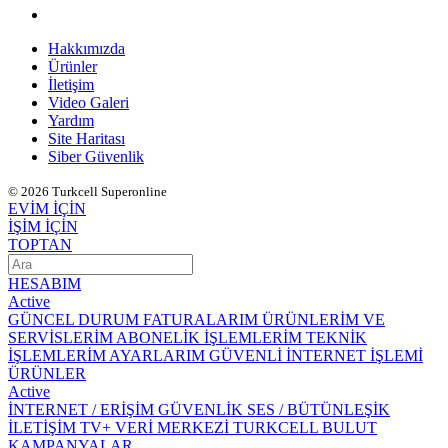
Hakkımızda
Ürünler
İletişim
Video Galeri
Yardım
Site Haritası
Siber Güvenlik
© 2026 Turkcell Superonline
EVİM İÇİN
İŞİM İÇİN
TOPTAN
HESABIM
Active
GÜNCEL DURUM
FATURALARIM
ÜRÜNLERİM VE
SERVİSLERİM
ABONELİK İŞLEMLERİM
TEKNİK
İŞLEMLERİM
AYARLARIM
GÜVENLİ İNTERNET İŞLEMİ
ÜRÜNLER
Active
İNTERNET / ERİŞİM
GÜVENLİK
SES / BÜTÜNLEŞİK
İLETİŞİM
TV+
VERİ MERKEZİ
TURKCELL BULUT
KAMPANYALAR