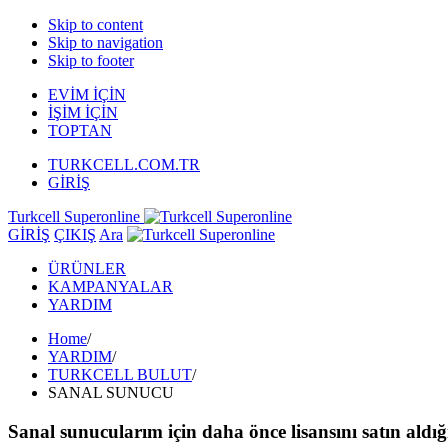
Skip to content
Skip to navigation
Skip to footer
EVİM İÇİN
İŞİM İÇİN
TOPTAN
TURKCELL.COM.TR
GİRİŞ
Turkcell Superonline
GİRİŞ
ÇIKIŞ
Ara
ÜRÜNLER
KAMPANYALAR
YARDIM
Home
/
YARDIM
/
TURKCELL BULUT
/
SANAL SUNUCU
Sanal sunucularım için daha önce lisansını satın aldığ