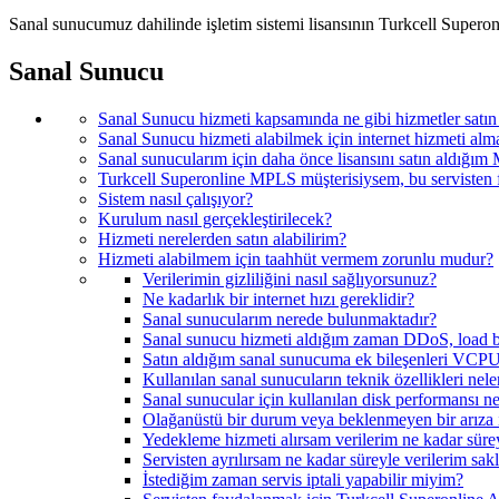
Sanal sunucumuz dahilinde işletim sistemi lisansının Turkcell Superon
Sanal Sunucu
Sanal Sunucu hizmeti kapsamında ne gibi hizmetler satın 
Sanal Sunucu hizmeti alabilmek için internet hizmeti a
Sanal sunucularım için daha önce lisansını satın aldığım Mi
Turkcell Superonline MPLS müşterisiysem, bu servisten 
Sistem nasıl çalışıyor?
Kurulum nasıl gerçekleştirilecek?
Hizmeti nerelerden satın alabilirim?
Hizmeti alabilmem için taahhüt vermem zorunlu mudur?
Verilerimin gizliliğini nasıl sağlıyorsunuz?
Ne kadarlık bir internet hızı gereklidir?
Sanal sunucularım nerede bulunmaktadır?
Sanal sunucu hizmeti aldığım zaman DDoS, load bal
Satın aldığım sanal sunucuma ek bileşenleri VCPU(
Kullanılan sanal sunucuların teknik özellikleri nele
Sanal sunucular için kullanılan disk performansı ne
Olağanüstü bir durum veya beklenmeyen bir arıza il
Yedekleme hizmeti alırsam verilerim ne kadar sürey
Servisten ayrılırsam ne kadar süreyle verilerim sak
İstediğim zaman servis iptali yapabilir miyim?