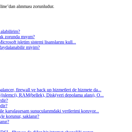
line’dan alınması zorunludur.
alabilirim?
lmak zorunda mıyım?
crosoft işletim sistemi lisanslarını kull...
faydalanabilir miyim?
ancer, firewall ve back up hizmetleri de hizmete da...
işlemci), RAM(bellek), Disk(veri depolama alanı), O...
rdir?
dir?
e karşılaşırsam sunucularımdaki verilerimi koruyor...
le korunur, saklanır?
lanır?