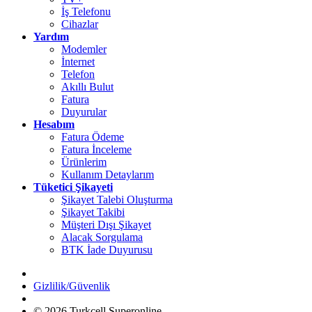
İş Telefonu
Cihazlar
Yardım
Modemler
İnternet
Telefon
Akıllı Bulut
Fatura
Duyurular
Hesabım
Fatura Ödeme
Fatura İnceleme
Ürünlerim
Kullanım Detaylarım
Tüketici Şikayeti
Şikayet Talebi Oluşturma
Şikayet Takibi
Müşteri Dışı Şikayet
Alacak Sorgulama
BTK İade Duyurusu
Gizlilik/Güvenlik
© 2026 Turkcell Superonline