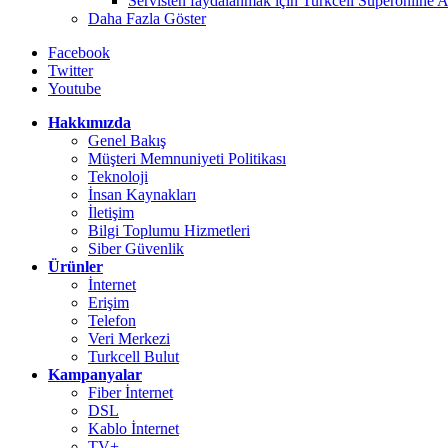
Servisten faydalanmak için Turkcell Superonline AD
Daha Fazla Göster
Facebook
Twitter
Youtube
Hakkımızda
Genel Bakış
Müşteri Memnuniyeti Politikası
Teknoloji
İnsan Kaynakları
İletişim
Bilgi Toplumu Hizmetleri
Siber Güvenlik
Ürünler
İnternet
Erişim
Telefon
Veri Merkezi
Turkcell Bulut
Kampanyalar
Fiber İnternet
DSL
Kablo İnternet
TV+