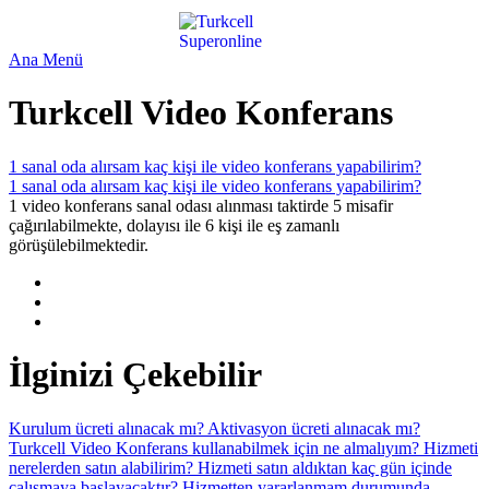
Ana Menü
Turkcell Video Konferans
1 sanal oda alırsam kaç kişi ile video konferans yapabilirim?
1 sanal oda alırsam kaç kişi ile video konferans yapabilirim?
1 video konferans sanal odası alınması taktirde 5 misafir
çağırılabilmekte, dolayısı ile 6 kişi ile eş zamanlı
görüşülebilmektedir.
İlginizi Çekebilir
Kurulum ücreti alınacak mı?
Aktivasyon ücreti alınacak mı?
Turkcell Video Konferans kullanabilmek için ne almalıyım?
Hizmeti
nerelerden satın alabilirim?
Hizmeti satın aldıktan kaç gün içinde
çalışmaya başlayacaktır?
Hizmetten yararlanmam durumunda