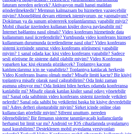
faturam nereden gelecek?
Aktivasyon maili hangi maildan
gönderilmektedir?
Memnun kalmazsam bu hizmetten vazgeçebilir
miyim?
Aboneliğimi devam ettirmek istemiyorum, ne yapmalıyım?
Doküman ya da sunum göstererek toplantılarımızı yapabilir miyiz?
Mobil cihazlar üzerinden kullanan kişiler dosya paylaşabilir mi?
İnternet bağlantısı nasıl olmalı?
Video konferans hizmetinde data
kullanımım nasıl ücretlendirilir?
Yurtdışında video konferans hizmeti
kullanmam durumunda ücretlendirme nasıl olur?
Video konferans
sistemi içerisinde sınırsız video konferans görüşmesi yapabilir
miyim?
1 sanal odada kaç kişi video konferans yapabilir?
Sadece
sesli görüşme ile sisteme dahil olabilir miyim?
Video Konferans
yaparken kaç kişi ekranda gözükecek?
Toplantıyı kaçıran
katılımcılarımız için ne yapabiliriz?
Toplantıya katılacak herkesin
Video Konferans lisansı olmalı mıdır?
Misafir limiti kaçtır?
Bir kişiyi
toplantıya misafir olarak nasıl çağırabilirim?
Oda linki zaman
aşımına uğruyor mu?
Oda linkimi bilen herkes odamda konferansa
katılabilir mi?
Misafir olarak katılan kişiler sanal odayı yönetebilir
mi?
Sanal oda sahibinin video konferans sistemi üzerinde yetkileri
nelerdir?
Sanal oda sahibi bu yetkilerini başka bir kişiye devredebilir
mi?
Adres defteri oluşturabilir miyim?
Şirket içinde online olan
kullanıcıları görebilir miyim?
Şifremi unuttum, nereden
öğrenebilirim?
Bir firmanın sisteme tanımlayacağı kullanıcılarda
herhangi bir limit var mı?
Android ve IOS cihazlarında uygulamayı
nasıl kurabilirim?
Desteklenen mobil uygulama versiyonları