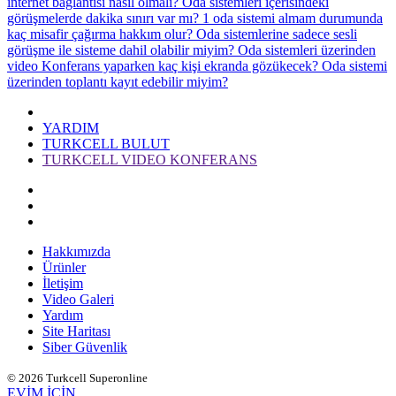
internet bağlantısı nasıl olmalı?
Oda sistemleri içerisindeki
görüşmelerde dakika sınırı var mı?
1 oda sistemi almam durumunda
kaç misafir çağırma hakkım olur?
Oda sistemlerine sadece sesli
görüşme ile sisteme dahil olabilir miyim?
Oda sistemleri üzerinden
video Konferans yaparken kaç kişi ekranda gözükecek?
Oda sistemi
üzerinden toplantı kayıt edebilir miyim?
YARDIM
TURKCELL BULUT
TURKCELL VIDEO KONFERANS
Hakkımızda
Ürünler
İletişim
Video Galeri
Yardım
Site Haritası
Siber Güvenlik
© 2026 Turkcell Superonline
EVİM İÇİN