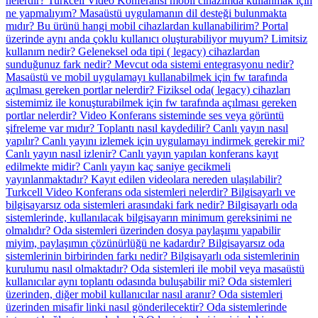
nelerdir?
Turkcell Video Konferansı mobil cihazımda kullanmak için
ne yapmalıyım?
Masaüstü uygulamanın dil desteği bulunmakta
mıdır?
Bu ürünü hangi mobil cihazlardan kullanabilirim?
Portal
üzerinde aynı anda çoklu kullanıcı oluşturabiliyor muyum?
Limitsiz
kullanım nedir?
Geleneksel oda tipi ( legacy) cihazlardan
sunduğunuz fark nedir?
Mevcut oda sistemi entegrasyonu nedir?
Masaüstü ve mobil uygulamayı kullanabilmek için fw tarafında
açılması gereken portlar nelerdir?
Fiziksel oda( legacy) cihazları
sistemimiz ile konuşturabilmek için fw tarafında açılması gereken
portlar nelerdir?
Video Konferans sisteminde ses veya görüntü
şifreleme var mıdır?
Toplantı nasıl kaydedilir?
Canlı yayın nasıl
yapılır?
Canlı yayını izlemek için uygulamayı indirmek gerekir mi?
Canlı yayın nasıl izlenir?
Canlı yayın yapılan konferans kayıt
edilmekte midir?
Canlı yayın kaç saniye gecikmeli
yayınlanmaktadır?
Kayıt edilen videolara nereden ulaşılabilir?
Turkcell Video Konferans oda sistemleri nelerdir?
Bilgisayarlı ve
bilgisayarsız oda sistemleri arasındaki fark nedir?
Bilgisayarlı oda
sistemlerinde, kullanılacak bilgisayarın minimum gereksinimi ne
olmalıdır?
Oda sistemleri üzerinden dosya paylaşımı yapabilir
miyim, paylaşımın çözünürlüğü ne kadardır?
Bilgisayarsız oda
sistemlerinin birbirinden farkı nedir?
Bilgisayarlı oda sistemlerinin
kurulumu nasıl olmaktadır?
Oda sistemleri ile mobil veya masaüstü
kullanıcılar aynı toplantı odasında buluşabilir mi?
Oda sistemleri
üzerinden, diğer mobil kullanıcılar nasıl aranır?
Oda sistemleri
üzerinden misafir linki nasıl gönderilecektir?
Oda sistemlerinde