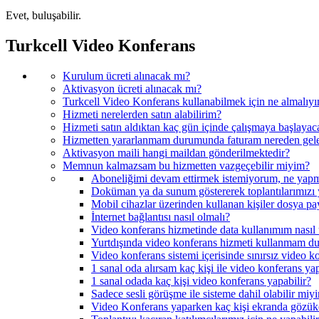
Evet, buluşabilir.
Turkcell Video Konferans
Kurulum ücreti alınacak mı?
Aktivasyon ücreti alınacak mı?
Turkcell Video Konferans kullanabilmek için ne almalıy
Hizmeti nerelerden satın alabilirim?
Hizmeti satın aldıktan kaç gün içinde çalışmaya başlayac
Hizmetten yararlanmam durumunda faturam nereden gel
Aktivasyon maili hangi maildan gönderilmektedir?
Memnun kalmazsam bu hizmetten vazgeçebilir miyim?
Aboneliğimi devam ettirmek istemiyorum, ne yap
Doküman ya da sunum göstererek toplantılarımızı 
Mobil cihazlar üzerinden kullanan kişiler dosya pay
İnternet bağlantısı nasıl olmalı?
Video konferans hizmetinde data kullanımım nasıl ü
Yurtdışında video konferans hizmeti kullanmam du
Video konferans sistemi içerisinde sınırsız video 
1 sanal oda alırsam kaç kişi ile video konferans ya
1 sanal odada kaç kişi video konferans yapabilir?
Sadece sesli görüşme ile sisteme dahil olabilir miy
Video Konferans yaparken kaç kişi ekranda gözü