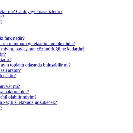
kir mi? Canlı yayın nasıl izlenir?
ir?
r?
ki fark nedir?
sayarın minimum gereksinimi ne olmalıdır?
r miyim, paylaşımın çözünürlüğü ne kadardır?
dir?
ktadır?
 aynı toplantı odasında buluşabilir mi?
asıl aranır?
lecektir?
ırı var mı?
ma hakkım olur?
ahil olabilir miyim?
n kaç kişi ekranda gözükecek?
m?