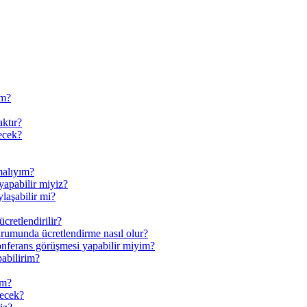
ım?
aktır?
ecek?
malıyım?
yapabilir miyiz?
laşabilir mi?
cretlendirilir?
rumunda ücretlendirme nasıl olur?
konferans görüşmesi yapabilir miyim?
pabilirim?
im?
kecek?