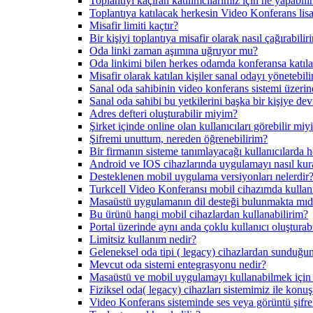
Toplantıyı kaçıran katılımcılarımız için ne yapabilir
Toplantıya katılacak herkesin Video Konferans lisa
Misafir limiti kaçtır?
Bir kişiyi toplantıya misafir olarak nasıl çağırabilir
Oda linki zaman aşımına uğruyor mu?
Oda linkimi bilen herkes odamda konferansa katıla
Misafir olarak katılan kişiler sanal odayı yönetebili
Sanal oda sahibinin video konferans sistemi üzerind
Sanal oda sahibi bu yetkilerini başka bir kişiye dev
Adres defteri oluşturabilir miyim?
Şirket içinde online olan kullanıcıları görebilir mi
Şifremi unuttum, nereden öğrenebilirim?
Bir firmanın sisteme tanımlayacağı kullanıcılarda h
Android ve IOS cihazlarında uygulamayı nasıl kur
Desteklenen mobil uygulama versiyonları nelerdir
Turkcell Video Konferansı mobil cihazımda kulla
Masaüstü uygulamanın dil desteği bulunmakta mıd
Bu ürünü hangi mobil cihazlardan kullanabilirim?
Portal üzerinde aynı anda çoklu kullanıcı oluştur
Limitsiz kullanım nedir?
Geleneksel oda tipi ( legacy) cihazlardan sunduğun
Mevcut oda sistemi entegrasyonu nedir?
Masaüstü ve mobil uygulamayı kullanabilmek için f
Fiziksel oda( legacy) cihazları sistemimiz ile konu
Video Konferans sisteminde ses veya görüntü şifre