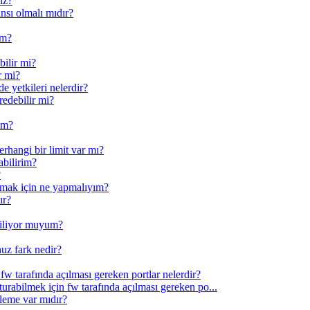
iz?
nsı olmalı mıdır?
im?
bilir mi?
r mi?
e yetkileri nelerdir?
redebilir mi?
yim?
erhangi bir limit var mı?
abilirim?
?
nmak için ne yapmalıyım?
ır?
abiliyor muyum?
uz fark nedir?
w tarafında açılması gereken portlar nelerdir?
şturabilmek için fw tarafında açılması gereken po...
leme var mıdır?