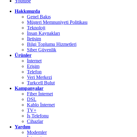
Youtube
Hakkımızda
Genel Bakış
Müşteri Memnuniyeti Politikası
Teknoloji
İnsan Kaynakları
İletişim
Bilgi Toplumu Hizmetleri
Siber Güvenlik
Ürünler
İnternet
Erişim
Telefon
Veri Merkezi
Turkcell Bulut
Kampanyalar
Fiber İnternet
DSL
Kablo İnternet
TV+
İş Telefonu
Cihazlar
Yardım
Modemler