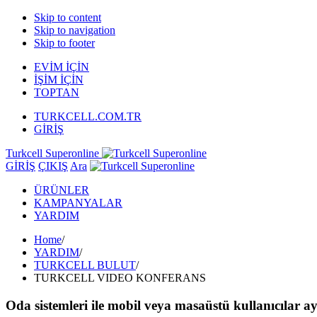
Skip to content
Skip to navigation
Skip to footer
EVİM İÇİN
İŞİM İÇİN
TOPTAN
TURKCELL.COM.TR
GİRİŞ
Turkcell Superonline
GİRİŞ
ÇIKIŞ
Ara
ÜRÜNLER
KAMPANYALAR
YARDIM
Home
/
YARDIM
/
TURKCELL BULUT
/
TURKCELL VIDEO KONFERANS
Oda sistemleri ile mobil veya masaüstü kullanıcılar a