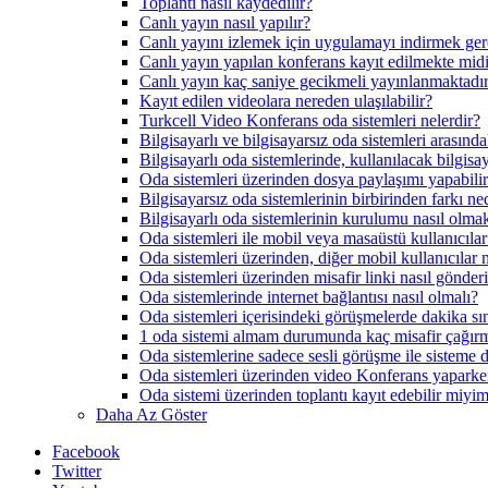
Toplantı nasıl kaydedilir?
Canlı yayın nasıl yapılır?
Canlı yayını izlemek için uygulamayı indirmek gere
Canlı yayın yapılan konferans kayıt edilmekte mid
Canlı yayın kaç saniye gecikmeli yayınlanmaktadı
Kayıt edilen videolara nereden ulaşılabilir?
Turkcell Video Konferans oda sistemleri nelerdir?
Bilgisayarlı ve bilgisayarsız oda sistemleri arasında
Bilgisayarlı oda sistemlerinde, kullanılacak bilgi
Oda sistemleri üzerinden dosya paylaşımı yapabili
Bilgisayarsız oda sistemlerinin birbirinden farkı ne
Bilgisayarlı oda sistemlerinin kurulumu nasıl olma
Oda sistemleri ile mobil veya masaüstü kullanıcılar
Oda sistemleri üzerinden, diğer mobil kullanıcılar n
Oda sistemleri üzerinden misafir linki nasıl gönderi
Oda sistemlerinde internet bağlantısı nasıl olmalı?
Oda sistemleri içerisindeki görüşmelerde dakika sın
1 oda sistemi almam durumunda kaç misafir çağır
Oda sistemlerine sadece sesli görüşme ile sisteme d
Oda sistemleri üzerinden video Konferans yaparke
Oda sistemi üzerinden toplantı kayıt edebilir miyi
Daha Az Göster
Facebook
Twitter