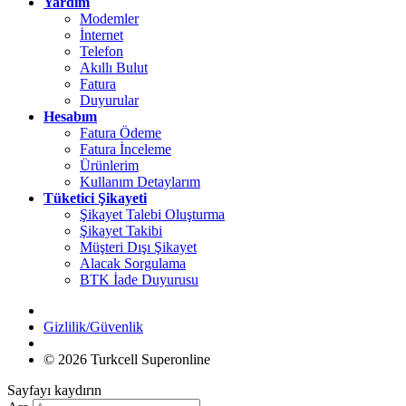
Yardım
Modemler
İnternet
Telefon
Akıllı Bulut
Fatura
Duyurular
Hesabım
Fatura Ödeme
Fatura İnceleme
Ürünlerim
Kullanım Detaylarım
Tüketici Şikayeti
Şikayet Talebi Oluşturma
Şikayet Takibi
Müşteri Dışı Şikayet
Alacak Sorgulama
BTK İade Duyurusu
Gizlilik/Güvenlik
© 2026 Turkcell Superonline
Sayfayı kaydırın