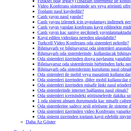
Fiziksel oda( legacy) cihazları sistemimiz ile konu
Video Konferans sisteminde ses veya görüntü şifre
Toplantı nasıl kaydedilir?
Canlı yayın nasıl yapılır?
Canlı yayını izlemek için uygulamayı indirmek gere
Canlı yayın yapılan konferans kayıt edilmekte mid
Canlı yayın kaç saniye gecikmeli yayınlanmaktadı
Kayıt edilen videolara nereden ulaşılabilir?
Turkcell Video Konferans oda sistemleri nelerdir?
Bilgisayarlı ve bilgisayarsız oda sistemleri arasında
Bilgisayarlı oda sistemlerinde, kullanılacak bilgi
Oda sistemleri üzerinden dosya paylaşımı yapabili
Bilgisayarsız oda sistemlerinin birbirinden farkı ne
Bilgisayarlı oda sistemlerinin kurulumu nasıl olma
Oda sistemleri ile mobil veya masaüstü kullanıcılar
Oda sistemleri üzerinden, diğer mobil kullanıcılar n
Oda sistemleri üzerinden misafir linki nasıl gönderi
Oda sistemlerinde internet bağlantısı nasıl olmalı?
Oda sistemleri içerisindeki görüşmelerde dakika sın
1 oda sistemi almam durumunda kaç misafir çağır
Oda sistemlerine sadece sesli görüşme ile sisteme d
Oda sistemleri üzerinden video Konferans yaparke
Oda sistemi üzerinden toplantı kayıt edebilir miyi
Daha Az Göster