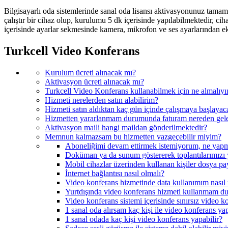
Bilgisayarlı oda sistemlerinde sanal oda lisansı aktivasyonunuz tamamla
çalıştır bir cihaz olup, kurulumu 5 dk içerisinde yapılabilmektedir, 
içerisinde ayarlar sekmesinde kamera, mikrofon ve ses ayarlarından ekl
Turkcell Video Konferans
Kurulum ücreti alınacak mı?
Aktivasyon ücreti alınacak mı?
Turkcell Video Konferans kullanabilmek için ne almalıy
Hizmeti nerelerden satın alabilirim?
Hizmeti satın aldıktan kaç gün içinde çalışmaya başlayac
Hizmetten yararlanmam durumunda faturam nereden gel
Aktivasyon maili hangi maildan gönderilmektedir?
Memnun kalmazsam bu hizmetten vazgeçebilir miyim?
Aboneliğimi devam ettirmek istemiyorum, ne yap
Doküman ya da sunum göstererek toplantılarımızı 
Mobil cihazlar üzerinden kullanan kişiler dosya pay
İnternet bağlantısı nasıl olmalı?
Video konferans hizmetinde data kullanımım nasıl ü
Yurtdışında video konferans hizmeti kullanmam du
Video konferans sistemi içerisinde sınırsız video 
1 sanal oda alırsam kaç kişi ile video konferans ya
1 sanal odada kaç kişi video konferans yapabilir?