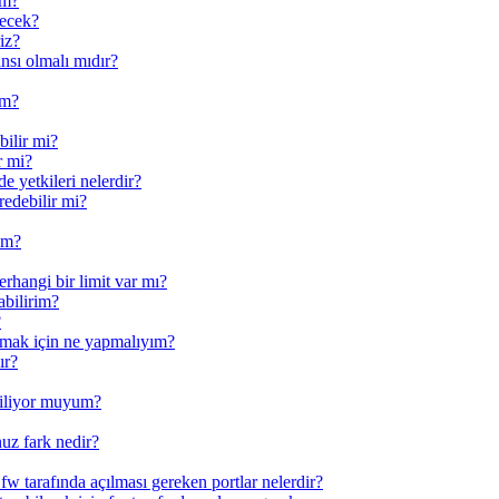
im?
kecek?
iz?
nsı olmalı mıdır?
im?
bilir mi?
r mi?
e yetkileri nelerdir?
redebilir mi?
yim?
erhangi bir limit var mı?
abilirim?
?
nmak için ne yapmalıyım?
ır?
abiliyor muyum?
uz fark nedir?
w tarafında açılması gereken portlar nelerdir?