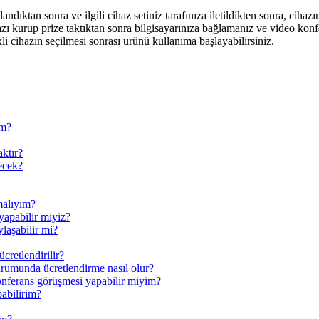
ndıktan sonra ve ilgili cihaz setiniz tarafınıza iletildikten sonra, cih
cihazı kurup prize taktıktan sonra bilgisayarınıza bağlamanız ve video 
i cihazın seçilmesi sonrası ürünü kullanıma başlayabilirsiniz.
ım?
aktır?
ecek?
malıyım?
yapabilir miyiz?
laşabilir mi?
cretlendirilir?
rumunda ücretlendirme nasıl olur?
konferans görüşmesi yapabilir miyim?
pabilirim?