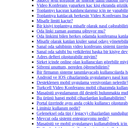
Sadece sesli görüşme ile sisteme dahil olabilir miy
Video Konferans yaparken kaç kişi ekranda gözü
Toplantıyı kaçıran katılımcılarımız için ne yapabilir
Toplantıya katılacak herkesin Video Konferans lisa
Misafir limiti kaçtır?
Bir kişiyi toplantıya misafir olarak nasıl çağırabilir
Oda linki zaman aşımına uğruyor mu?
Oda linkimi bilen herkes odamda konferansa katıla
Misafir olarak katılan kişiler sanal odayı yönetebili
Sanal oda sahibinin video konferans sistemi üzerind
Sanal oda sahibi bu yetkilerini başka bir kişiye dev
Adres defteri oluşturabilir miyim?
Şirket içinde online olan kullanıcıları görebilir mi
Şifremi unuttum, nereden öğrenebilirim?
Bir firmanın sisteme tanımlayacağı kullanıcılarda h
Android ve IOS cihazlarında uygulamayı nasıl kur
Desteklenen mobil uygulama versiyonları nelerdir
Turkcell Video Konferansı mobil cihazımda kulla
Masaüstü uygulamanın dil desteği bulunmakta mıd
Bu ürünü hangi mobil cihazlardan kullanabilirim?
Portal üzerinde aynı anda çoklu kullanıcı oluştur
Limitsiz kullanım nedir?
Geleneksel oda tipi ( legacy) cihazlardan sunduğun
Mevcut oda sistemi entegrasyonu nedir?
Masaüstü ve mobil uygulamayı kullanabilmek için f