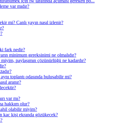
şturabilmek için fw tarafında açılması gereken po...
leme var mıdır?
kir mi? Canlı yayın nasıl izlenir?
ir?
r?
ki fark nedir?
sayarın minimum gereksinimi ne olmalıdır?
r miyim, paylaşımın çözünürlüğü ne kadardır?
dir?
ktadır?
 aynı toplantı odasında buluşabilir mi?
asıl aranır?
lecektir?
ırı var mı?
ma hakkım olur?
ahil olabilir miyim?
n kaç kişi ekranda gözükecek?
m?