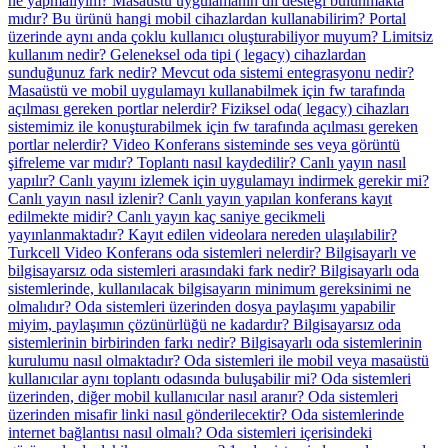
ne yapmalıyım?
Masaüstü uygulamanın dil desteği bulunmakta
mıdır?
Bu ürünü hangi mobil cihazlardan kullanabilirim?
Portal
üzerinde aynı anda çoklu kullanıcı oluşturabiliyor muyum?
Limitsiz
kullanım nedir?
Geleneksel oda tipi ( legacy) cihazlardan
sunduğunuz fark nedir?
Mevcut oda sistemi entegrasyonu nedir?
Masaüstü ve mobil uygulamayı kullanabilmek için fw tarafında
açılması gereken portlar nelerdir?
Fiziksel oda( legacy) cihazları
sistemimiz ile konuşturabilmek için fw tarafında açılması gereken
portlar nelerdir?
Video Konferans sisteminde ses veya görüntü
şifreleme var mıdır?
Toplantı nasıl kaydedilir?
Canlı yayın nasıl
yapılır?
Canlı yayını izlemek için uygulamayı indirmek gerekir mi?
Canlı yayın nasıl izlenir?
Canlı yayın yapılan konferans kayıt
edilmekte midir?
Canlı yayın kaç saniye gecikmeli
yayınlanmaktadır?
Kayıt edilen videolara nereden ulaşılabilir?
Turkcell Video Konferans oda sistemleri nelerdir?
Bilgisayarlı ve
bilgisayarsız oda sistemleri arasındaki fark nedir?
Bilgisayarlı oda
sistemlerinde, kullanılacak bilgisayarın minimum gereksinimi ne
olmalıdır?
Oda sistemleri üzerinden dosya paylaşımı yapabilir
miyim, paylaşımın çözünürlüğü ne kadardır?
Bilgisayarsız oda
sistemlerinin birbirinden farkı nedir?
Bilgisayarlı oda sistemlerinin
kurulumu nasıl olmaktadır?
Oda sistemleri ile mobil veya masaüstü
kullanıcılar aynı toplantı odasında buluşabilir mi?
Oda sistemleri
üzerinden, diğer mobil kullanıcılar nasıl aranır?
Oda sistemleri
üzerinden misafir linki nasıl gönderilecektir?
Oda sistemlerinde
internet bağlantısı nasıl olmalı?
Oda sistemleri içerisindeki