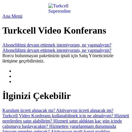
Ana Menü
Turkcell Video Konferans
Aboneliğimi devam ettirmek istemiyorum, ne yapmalıyım?
Aboneliğimi devam ettirmek istemiyorum, ne yapmalıyım?
Borcu bulunmayan paketinizin iptali için Satış Yöneticinizle
iletişime geçebilirsiniz.
İlginizi Çekebilir
Kurulum ücreti alınacak mı?
Aktivasyon ücreti alınacak mı?
Turkcell Video Konferans kullanabilmek için ne almalıyım?
Hizmeti
nerelerden satın alabilirim?
Hizmeti satın aldıktan kaç gün içinde
çalışmaya başlayacaktır?
Hizmetten yararlanmam durumunda
faturam nereden gelecek?
Aktivasyon maili hangi maildan