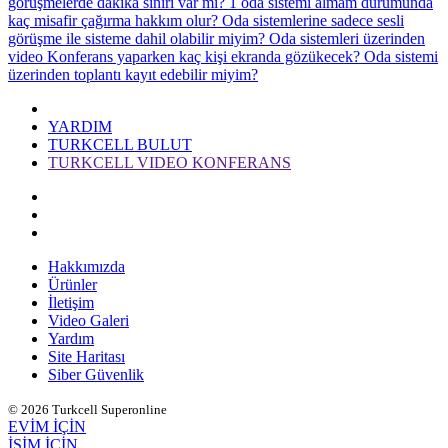
görüşmelerde dakika sınırı var mı?
1 oda sistemi almam durumunda
kaç misafir çağırma hakkım olur?
Oda sistemlerine sadece sesli
görüşme ile sisteme dahil olabilir miyim?
Oda sistemleri üzerinden
video Konferans yaparken kaç kişi ekranda gözükecek?
Oda sistemi
üzerinden toplantı kayıt edebilir miyim?
YARDIM
TURKCELL BULUT
TURKCELL VIDEO KONFERANS
Hakkımızda
Ürünler
İletişim
Video Galeri
Yardım
Site Haritası
Siber Güvenlik
© 2026 Turkcell Superonline
EVİM İÇİN
İŞİM İÇİN