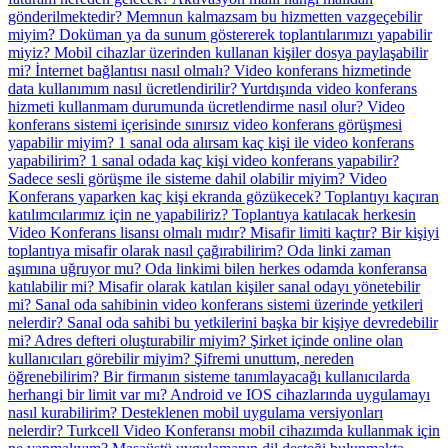
gönderilmektedir?
Memnun kalmazsam bu hizmetten vazgeçebilir
miyim?
Doküman ya da sunum göstererek toplantılarımızı yapabilir
miyiz?
Mobil cihazlar üzerinden kullanan kişiler dosya paylaşabilir
mi?
İnternet bağlantısı nasıl olmalı?
Video konferans hizmetinde
data kullanımım nasıl ücretlendirilir?
Yurtdışında video konferans
hizmeti kullanmam durumunda ücretlendirme nasıl olur?
Video
konferans sistemi içerisinde sınırsız video konferans görüşmesi
yapabilir miyim?
1 sanal oda alırsam kaç kişi ile video konferans
yapabilirim?
1 sanal odada kaç kişi video konferans yapabilir?
Sadece sesli görüşme ile sisteme dahil olabilir miyim?
Video
Konferans yaparken kaç kişi ekranda gözükecek?
Toplantıyı kaçıran
katılımcılarımız için ne yapabiliriz?
Toplantıya katılacak herkesin
Video Konferans lisansı olmalı mıdır?
Misafir limiti kaçtır?
Bir kişiyi
toplantıya misafir olarak nasıl çağırabilirim?
Oda linki zaman
aşımına uğruyor mu?
Oda linkimi bilen herkes odamda konferansa
katılabilir mi?
Misafir olarak katılan kişiler sanal odayı yönetebilir
mi?
Sanal oda sahibinin video konferans sistemi üzerinde yetkileri
nelerdir?
Sanal oda sahibi bu yetkilerini başka bir kişiye devredebilir
mi?
Adres defteri oluşturabilir miyim?
Şirket içinde online olan
kullanıcıları görebilir miyim?
Şifremi unuttum, nereden
öğrenebilirim?
Bir firmanın sisteme tanımlayacağı kullanıcılarda
herhangi bir limit var mı?
Android ve IOS cihazlarında uygulamayı
nasıl kurabilirim?
Desteklenen mobil uygulama versiyonları
nelerdir?
Turkcell Video Konferansı mobil cihazımda kullanmak için