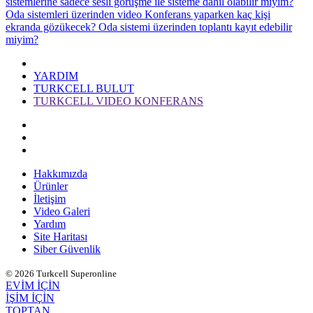
sistemlerine sadece sesli görüşme ile sisteme dahil olabilir miyim?
Oda sistemleri üzerinden video Konferans yaparken kaç kişi
ekranda gözükecek?
Oda sistemi üzerinden toplantı kayıt edebilir
miyim?
YARDIM
TURKCELL BULUT
TURKCELL VIDEO KONFERANS
Hakkımızda
Ürünler
İletişim
Video Galeri
Yardım
Site Haritası
Siber Güvenlik
© 2026 Turkcell Superonline
EVİM İÇİN
İŞİM İÇİN
TOPTAN