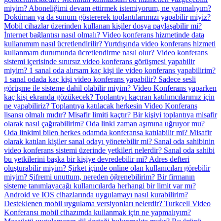
miyim?
Aboneliğimi devam ettirmek istemiyorum, ne yapmalıyım?
Doküman ya da sunum göstererek toplantılarımızı yapabilir miyiz?
Mobil cihazlar üzerinden kullanan kişiler dosya paylaşabilir mi?
İnternet bağlantısı nasıl olmalı?
Video konferans hizmetinde data
kullanımım nasıl ücretlendirilir?
Yurtdışında video konferans hizmeti
kullanmam durumunda ücretlendirme nasıl olur?
Video konferans
sistemi içerisinde sınırsız video konferans görüşmesi yapabilir
miyim?
1 sanal oda alırsam kaç kişi ile video konferans yapabilirim?
1 sanal odada kaç kişi video konferans yapabilir?
Sadece sesli
görüşme ile sisteme dahil olabilir miyim?
Video Konferans yaparken
kaç kişi ekranda gözükecek?
Toplantıyı kaçıran katılımcılarımız için
ne yapabiliriz?
Toplantıya katılacak herkesin Video Konferans
lisansı olmalı mıdır?
Misafir limiti kaçtır?
Bir kişiyi toplantıya misafir
olarak nasıl çağırabilirim?
Oda linki zaman aşımına uğruyor mu?
Oda linkimi bilen herkes odamda konferansa katılabilir mi?
Misafir
olarak katılan kişiler sanal odayı yönetebilir mi?
Sanal oda sahibinin
video konferans sistemi üzerinde yetkileri nelerdir?
Sanal oda sahibi
bu yetkilerini başka bir kişiye devredebilir mi?
Adres defteri
oluşturabilir miyim?
Şirket içinde online olan kullanıcıları görebilir
miyim?
Şifremi unuttum, nereden öğrenebilirim?
Bir firmanın
sisteme tanımlayacağı kullanıcılarda herhangi bir limit var mı?
Android ve IOS cihazlarında uygulamayı nasıl kurabilirim?
Desteklenen mobil uygulama versiyonları nelerdir?
Turkcell Video
Konferansı mobil cihazımda kullanmak için ne yapmalıyım?