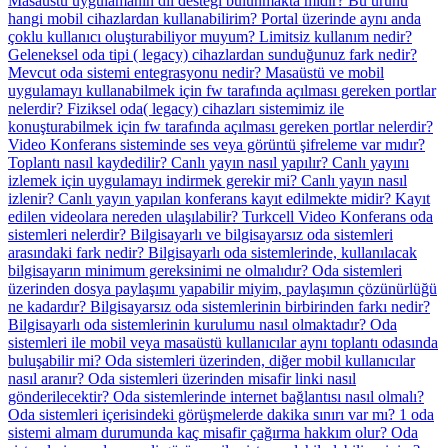
Masaüstü uygulamanın dil desteği bulunmakta mıdır?
Bu ürünü
hangi mobil cihazlardan kullanabilirim?
Portal üzerinde aynı anda
çoklu kullanıcı oluşturabiliyor muyum?
Limitsiz kullanım nedir?
Geleneksel oda tipi ( legacy) cihazlardan sunduğunuz fark nedir?
Mevcut oda sistemi entegrasyonu nedir?
Masaüstü ve mobil
uygulamayı kullanabilmek için fw tarafında açılması gereken portlar
nelerdir?
Fiziksel oda( legacy) cihazları sistemimiz ile
konuşturabilmek için fw tarafında açılması gereken portlar nelerdir?
Video Konferans sisteminde ses veya görüntü şifreleme var mıdır?
Toplantı nasıl kaydedilir?
Canlı yayın nasıl yapılır?
Canlı yayını
izlemek için uygulamayı indirmek gerekir mi? Canlı yayın nasıl
izlenir?
Canlı yayın yapılan konferans kayıt edilmekte midir?
Kayıt
edilen videolara nereden ulaşılabilir?
Turkcell Video Konferans oda
sistemleri nelerdir?
Bilgisayarlı ve bilgisayarsız oda sistemleri
arasındaki fark nedir?
Bilgisayarlı oda sistemlerinde, kullanılacak
bilgisayarın minimum gereksinimi ne olmalıdır?
Oda sistemleri
üzerinden dosya paylaşımı yapabilir miyim, paylaşımın çözünürlüğü
ne kadardır?
Bilgisayarsız oda sistemlerinin birbirinden farkı nedir?
Bilgisayarlı oda sistemlerinin kurulumu nasıl olmaktadır?
Oda
sistemleri ile mobil veya masaüstü kullanıcılar aynı toplantı odasında
buluşabilir mi?
Oda sistemleri üzerinden, diğer mobil kullanıcılar
nasıl aranır?
Oda sistemleri üzerinden misafir linki nasıl
gönderilecektir?
Oda sistemlerinde internet bağlantısı nasıl olmalı?
Oda sistemleri içerisindeki görüşmelerde dakika sınırı var mı?
1 oda
sistemi almam durumunda kaç misafir çağırma hakkım olur?
Oda