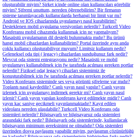
oluşturabilir miyim?
Şirket içinde online olan kullanıcıları görebilir
miyim?
Şifremi unuttum, nereden öğrenebilirim?
Bir firmanın
sisteme tanımlayacağı kullanıcılarda herhangi bir limit var mı?
Android ve IOS cihazlarında uygulamayı nasıl kurabilirim?
Desteklenen mobil uygulama versiyonları nelerdir?
Turkcell Video
Konferansı mobil cihazımda kullanmak için ne yapmalıyım?
Masaüstü uygulamanın dil desteği bulunmakta mıdır?
Bu ürünü
hangi mobil cihazlardan kullanabilirim?
Portal üzerinde aynı anda
çoklu kullanıcı oluşturabiliyor muyum?
Limitsiz kullanım nedir?
Geleneksel oda tipi ( legacy) cihazlardan sunduğunuz fark nedir?
Mevcut oda sistemi entegrasyonu nedir?
Masaüstü ve mobil
uygulamayı kullanabilmek için fw tarafında açılması gereken portlar
nelerdir?
Fiziksel oda( legacy) cihazları sistemimiz ile
konuşturabilmek için fw tarafında açılması gereken portlar nelerdir?
Video Konferans sisteminde ses veya görüntü şifreleme var mıdır?
Toplantı nasıl kaydedilir?
Canlı yayın nasıl yapılır?
Canlı yayını
izlemek için uygulamayı indirmek gerekir mi? Canlı yayın nasıl
izlenir?
Canlı yayın yapılan konferans kayıt edilmekte midir?
Canlı
yayın kaç saniye gecikmeli yayınlanmaktadır?
Kayıt edilen
videolara nereden ulaşılabilir?
Turkcell Video Konferans oda
sistemleri nelerdir?
Bilgisayarlı ve bilgisayarsız oda sistemleri
arasındaki fark nedir?
Bilgisayarlı oda sistemlerinde, kullanılacak
bilgisayarın minimum gereksinimi ne olmalıdır?
Oda sistemleri
üzerinden dosya paylaşımı yapabilir miyim, paylaşımın çözünürlüğü
ne kadardır?
Bilgisayarsız oda sistemlerinin birbirinden farkı nedir?