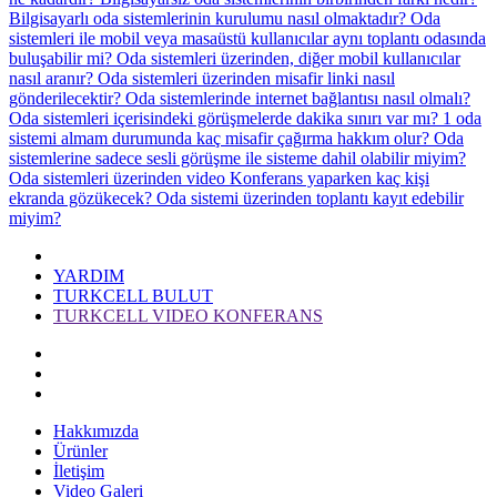
Bilgisayarlı oda sistemlerinin kurulumu nasıl olmaktadır?
Oda
sistemleri ile mobil veya masaüstü kullanıcılar aynı toplantı odasında
buluşabilir mi?
Oda sistemleri üzerinden, diğer mobil kullanıcılar
nasıl aranır?
Oda sistemleri üzerinden misafir linki nasıl
gönderilecektir?
Oda sistemlerinde internet bağlantısı nasıl olmalı?
Oda sistemleri içerisindeki görüşmelerde dakika sınırı var mı?
1 oda
sistemi almam durumunda kaç misafir çağırma hakkım olur?
Oda
sistemlerine sadece sesli görüşme ile sisteme dahil olabilir miyim?
Oda sistemleri üzerinden video Konferans yaparken kaç kişi
ekranda gözükecek?
Oda sistemi üzerinden toplantı kayıt edebilir
miyim?
YARDIM
TURKCELL BULUT
TURKCELL VIDEO KONFERANS
Hakkımızda
Ürünler
İletişim
Video Galeri