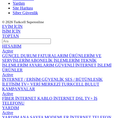
Yardım
Site Haritası
Siber Güvenlik
© 2026 Turkcell Superonline
EVİM İÇİN
İŞİM İÇİN
TOPTAN
HESABIM
Active
GÜNCEL DURUM
FATURALARIM
ÜRÜNLERİM VE
SERVİSLERİM
ABONELİK İŞLEMLERİM
TEKNİK
İŞLEMLERİM
AYARLARIM
GÜVENLİ İNTERNET İŞLEMİ
ÜRÜNLER
Active
İNTERNET / ERİŞİM
GÜVENLİK
SES / BÜTÜNLEŞİK
İLETİŞİM
TV+
VERİ MERKEZİ
TURKCELL BULUT
KAMPANYALAR
Active
FİBER İNTERNET
KABLO İNTERNET
DSL
TV+
İŞ
TELEFONU
YARDIM
Active
YARDIM ANA SAYFA
MODEMLER
İNTERNET
TELEFON