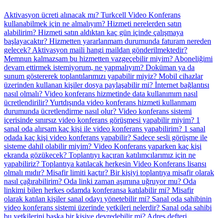
Aktivasyon ücreti alınacak mı?
Turkcell Video Konferans
kullanabilmek için ne almalıyım?
Hizmeti nerelerden satın
alabilirim?
Hizmeti satın aldıktan kaç gün içinde çalışmaya
başlayacaktır?
Hizmetten yararlanmam durumunda faturam nereden
gelecek?
Aktivasyon maili hangi maildan gönderilmektedir?
Memnun kalmazsam bu hizmetten vazgeçebilir miyim?
Aboneliğimi
devam ettirmek istemiyorum, ne yapmalıyım?
Doküman ya da
sunum göstererek toplantılarımızı yapabilir miyiz?
Mobil cihazlar
üzerinden kullanan kişiler dosya paylaşabilir mi?
İnternet bağlantısı
nasıl olmalı?
Video konferans hizmetinde data kullanımım nasıl
ücretlendirilir?
Yurtdışında video konferans hizmeti kullanmam
durumunda ücretlendirme nasıl olur?
Video konferans sistemi
içerisinde sınırsız video konferans görüşmesi yapabilir miyim?
1
sanal oda alırsam kaç kişi ile video konferans yapabilirim?
1 sanal
odada kaç kişi video konferans yapabilir?
Sadece sesli görüşme ile
sisteme dahil olabilir miyim?
Video Konferans yaparken kaç kişi
ekranda gözükecek?
Toplantıyı kaçıran katılımcılarımız için ne
yapabiliriz?
Toplantıya katılacak herkesin Video Konferans lisansı
olmalı mıdır?
Misafir limiti kaçtır?
Bir kişiyi toplantıya misafir olarak
nasıl çağırabilirim?
Oda linki zaman aşımına uğruyor mu?
Oda
linkimi bilen herkes odamda konferansa katılabilir mi?
Misafir
olarak katılan kişiler sanal odayı yönetebilir mi?
Sanal oda sahibinin
video konferans sistemi üzerinde yetkileri nelerdir?
Sanal oda sahibi
bu yetkilerini başka bir kişiye devredebilir mi?
Adres defteri